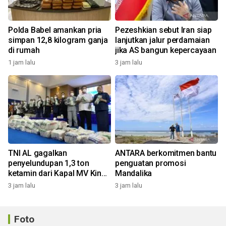
Polda Babel amankan pria
Pezeshkian sebut Iran siap
simpan 12,8 kilogram ganja
lanjutkan jalur perdamaian
di rumah
jika AS bangun kepercayaan
1 jam lalu
3 jam lalu
TNI AL gagalkan
ANTARA berkomitmen bantu
penyelundupan 1,3 ton
penguatan promosi
ketamin dari Kapal MV King
Mandalika
Sun
3 jam lalu
3 jam lalu
Foto