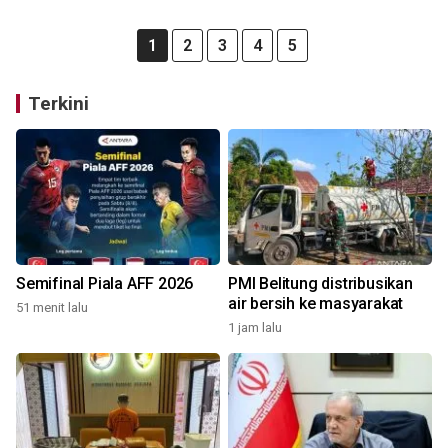
1
2
3
4
5
Terkini
Semifinal Piala AFF 2026
PMI Belitung distribusikan
air bersih ke masyarakat
51 menit lalu
1 jam lalu