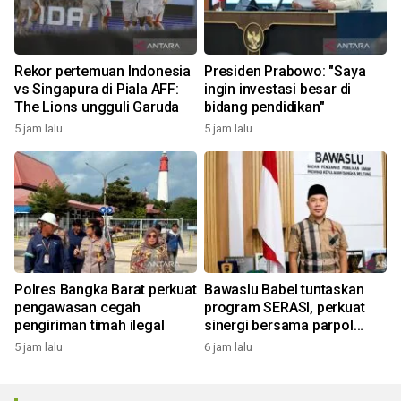
Rekor pertemuan Indonesia
Presiden Prabowo: "Saya
vs Singapura di Piala AFF:
ingin investasi besar di
The Lions ungguli Garuda
bidang pendidikan"
5 jam lalu
5 jam lalu
Polres Bangka Barat perkuat
Bawaslu Babel tuntaskan
pengawasan cegah
program SERASI, perkuat
pengiriman timah ilegal
sinergi bersama parpol
menuju tahapan Pemilu
5 jam lalu
6 jam lalu
2029