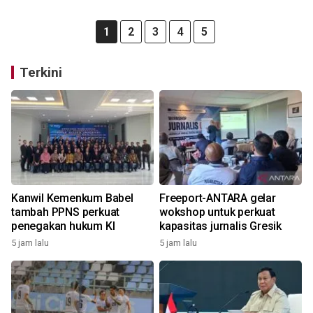
1
2
3
4
5
Terkini
Kanwil Kemenkum Babel
Freeport-ANTARA gelar
tambah PPNS perkuat
wokshop untuk perkuat
penegakan hukum KI
kapasitas jurnalis Gresik
5 jam lalu
5 jam lalu