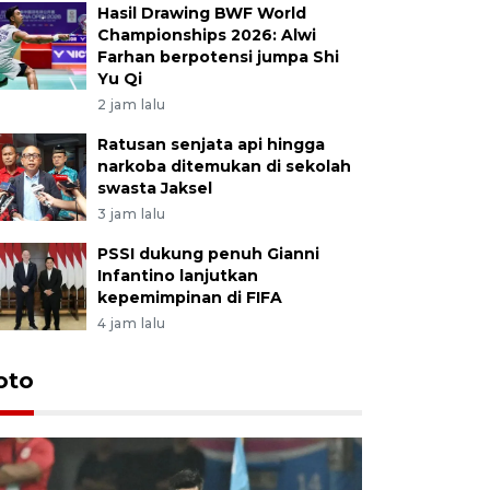
Hasil Drawing BWF World
Championships 2026: Alwi
Farhan berpotensi jumpa Shi
Yu Qi
2 jam lalu
Ratusan senjata api hingga
narkoba ditemukan di sekolah
swasta Jaksel
3 jam lalu
PSSI dukung penuh Gianni
Infantino lanjutkan
kepemimpinan di FIFA
4 jam lalu
Festival 
oto
Perkuat 
Bangka B
13 Juli 2026 14: