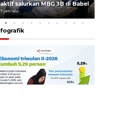
aktif salurkan MBG 3B di Babel
Terdzolim
7 jam lalu
22 jam lalu
nfografik