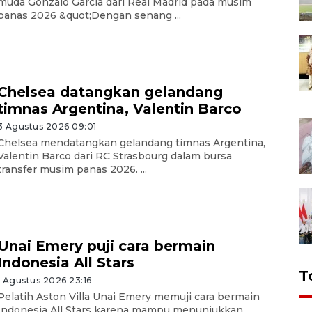
muda Gonzalo Garcia dari Real Madrid pada musim
panas 2026 &quot;Dengan senang ...
Chelsea datangkan gelandang
timnas Argentina, Valentin Barco
3 Agustus 2026 09:01
Chelsea mendatangkan gelandang timnas Argentina,
Valentin Barco dari RC Strasbourg dalam bursa
transfer musim panas 2026. ...
Unai Emery puji cara bermain
Indonesia All Stars
T
1 Agustus 2026 23:16
Pelatih Aston Villa Unai Emery memuji cara bermain
Indonesia All Stars karena mampu menunjukkan