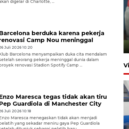
akan digelar di Charlotte, ...
ANTARA Babel-Kanwil
KemenHAM Babel Jalin Kerja
Barcelona berduka karena pekerja
Sama
renovasi Camp Nou meninggal
22 Juni 2026 16:35
26 Juli 2026 10:20
Klub Barcelona menyampaikan duka cita mendalam
setelah seorang pekerja meninggal dunia dalam
V
proyek renovasi Stadion Spotify Camp ...
Enzo Maresca tegas tidak akan tiru
Pep Guardiola di Manchester City
26 Juli 2026 10:18
Enzo Maresca menegaskan tidak akan menjadi
pelatih yang sekadar meniru gaya Pep Guardiola
Babel beri apresiasi emas bagi
setelah ditunjuk sebagai pelatih baru ...