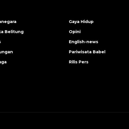
anegara
Gaya Hidup
a Belitung
Opini
s
English-news
ungan
Pariwisata Babel
aga
Rilis Pers