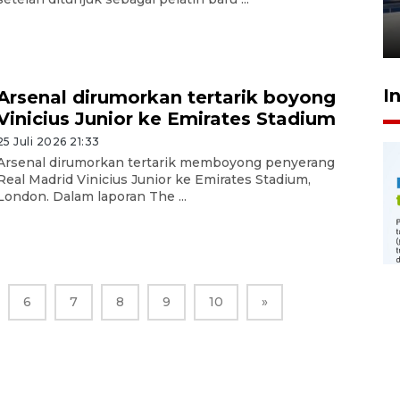
wajib pajak patuh
30 Juli 2026 16:33
I
Arsenal dirumorkan tertarik boyong
Vinicius Junior ke Emirates Stadium
25 Juli 2026 21:33
Arsenal dirumorkan tertarik memboyong penyerang
Real Madrid Vinicius Junior ke Emirates Stadium,
London. Dalam laporan The ...
6
7
8
9
10
»