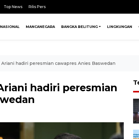
Top News
Rilis Pers
NASIONAL
MANCANEGARA
BANGKA BELITUNG
LINGKUNGAN
ri Ariani hadiri peresmian cawapres Anies Baswedan
T
Ariani hadiri peresmian
swedan