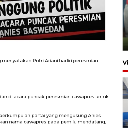
ANTARA Babel-Kanwil
KemenHAM Babel Jalin Kerja
Sama
22 Juni 2026 16:35
g menyatakan Putri Ariani hadiri peresmian
V
edan di acara puncak peresmian cawapres untuk
, perkumpulan partai yang mengusung Anies
ikan nama cawapres pada pemilu mendatang,
Babel beri apresiasi emas bagi