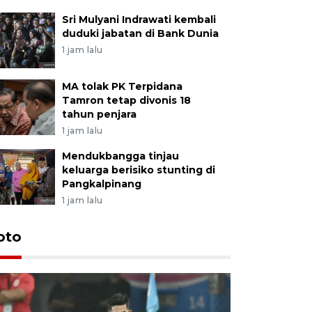
Sri Mulyani Indrawati kembali
duduki jabatan di Bank Dunia
1 jam lalu
MA tolak PK Terpidana
Tamron tetap divonis 18
tahun penjara
1 jam lalu
Mendukbangga tinjau
keluarga berisiko stunting di
Pangkalpinang
1 jam lalu
Festival 
oto
Perkuat 
Bangka B
13 Juli 2026 14: