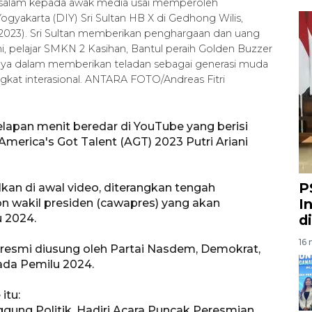
kan salam kepada awak media usai memperoleh
gyakarta (DIY) Sri Sultan HB X di Gedhong Wilis,
/2023). Sri Sultan memberikan penghargaan dan uang
ni, pelajar SMKN 2 Kasihan, Bantul peraih Golden Buzzer
sinya dalam memberikan teladan sebagai generasi muda
ngkat interasional. ANTARA FOTO/Andreas Fitri
lapan menit beredar di YouTube yang berisi
erica's Got Talent (AGT) 2023 Putri Ariani
P
lkan di awal video, diterangkan tengah
I
n wakil presiden (cawapres) yang akan
 2024.
d
16 
h resmi diusung oleh Partai Nasdem, Demokrat,
ada Pemilu 2024.
itu:
gung Politik, Hadiri Acara Puncak Peresmian