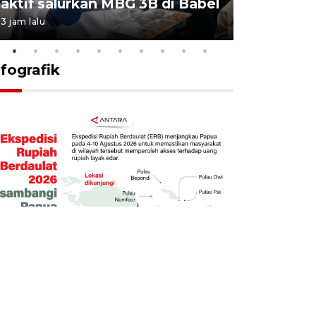
aktif salurkan MBG 3B di Babel
Terdzolim
3 jam lalu
18 jam lalu
nfografik