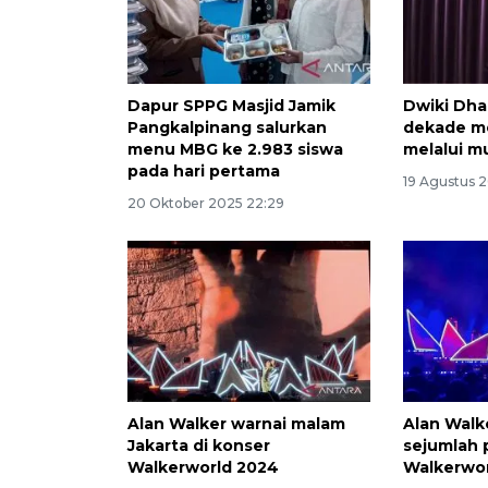
Dapur SPPG Masjid Jamik
Dwiki Dh
Pangkalpinang salurkan
dekade me
menu MBG ke 2.983 siswa
melalui m
pada hari pertama
19 Agustus 2
20 Oktober 2025 22:29
Alan Walker warnai malam
Alan Wal
Jakarta di konser
sejumlah 
Walkerworld 2024
Walkerwor