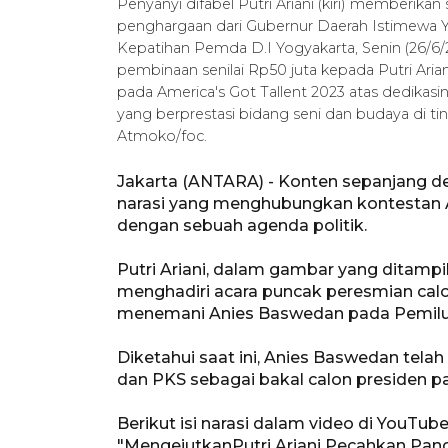
Penyanyi difabel Putri Ariani (kiri) memberi
penghargaan dari Gubernur Daerah Istimewa Yo
Kepatihan Pemda D.I Yogyakarta, Senin (26/6
pembinaan senilai Rp50 juta kepada Putri Aria
pada America's Got Tallent 2023 atas dedika
yang berprestasi bidang seni dan budaya di ti
Atmoko/foc.
Jakarta (ANTARA) - Konten sepanjang de
narasi yang menghubungkan kontestan Am
dengan sebuah agenda politik.
Putri Ariani, dalam gambar yang ditampi
menghadiri acara puncak peresmian calo
menemani Anies Baswedan pada Pemilu
Diketahui saat ini, Anies Baswedan tela
dan PKS sebagai bakal calon presiden p
Berikut isi narasi dalam video di YouTube 
"MengejutkanPutri Ariani Pecahkan Pang