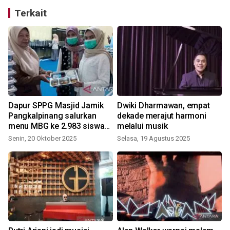
Terkait
Dapur SPPG Masjid Jamik
Dwiki Dharmawan, empat
Pangkalpinang salurkan
dekade merajut harmoni
menu MBG ke 2.983 siswa
melalui musik
pada hari pertama
Senin, 20 Oktober 2025
Selasa, 19 Agustus 2025