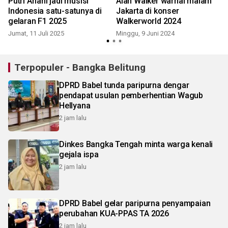
Putri Ariani jadi musisi
Alan Walker warnai malam
Indonesia satu-satunya di
Jakarta di konser
gelaran F1 2025
Walkerworld 2024
Jumat, 11 Juli 2025
Minggu, 9 Juni 2024
S
Terpopuler - Bangka Belitung
DPRD Babel tunda paripurna dengar
pendapat usulan pemberhentian Wagub
Hellyana
2 jam lalu
Dinkes Bangka Tengah minta warga kenali
gejala ispa
2 jam lalu
DPRD Babel gelar paripurna penyampaian
perubahan KUA-PPAS TA 2026
2 jam lalu