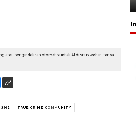
30 Juli 2026 16:33
I
g atau pengindeksan otomatis untuk AI di situs web ini tanpa
ISME
TRUE CRIME COMMUNITY