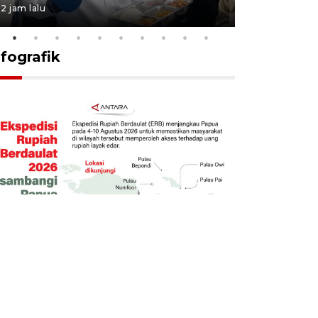
2 jam lalu
17 jam lalu
nfografik