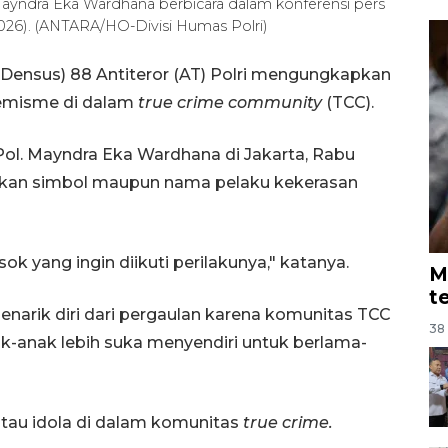
Mayndra Eka Wardhana berbicara dalam konferensi pers
/2026). (ANTARA/HO-Divisi Humas Polri)
Densus) 88 Antiteror (AT) Polri mengungkapkan
tremisme di dalam
true crime community
(TCC).
Pol. Mayndra Eka Wardhana di Jakarta, Rabu
ukan simbol maupun nama pelaku kekerasan
sok yang ingin diikuti perilakunya," katanya.
M
t
enarik diri dari pergaulan karena komunitas TCC
38 
anak lebih suka menyendiri untuk berlama-
tau idola di dalam komunitas
true crime.