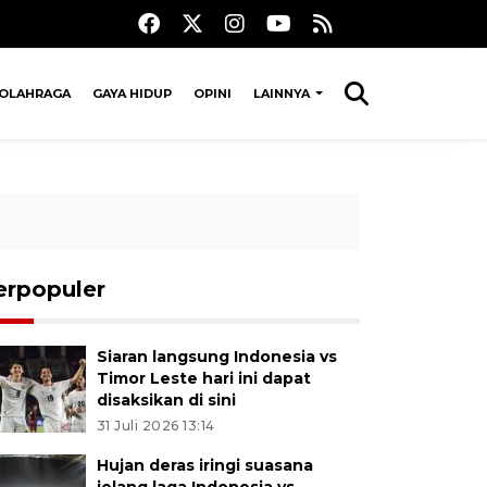
OLAHRAGA
GAYA HIDUP
OPINI
LAINNYA
erpopuler
Siaran langsung Indonesia vs
Timor Leste hari ini dapat
disaksikan di sini
31 Juli 2026 13:14
Hujan deras iringi suasana