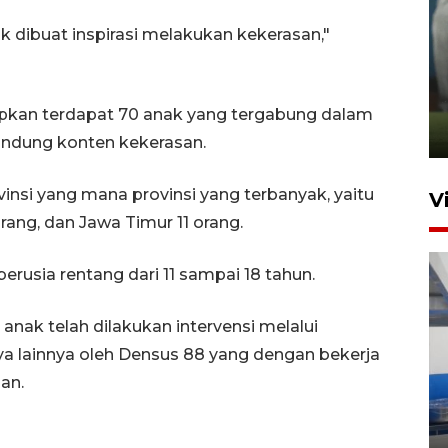
 dibuat inspirasi melakukan kekerasan,"
ANTARA Babel-Kanwil
KemenHAM Babel Jalin Kerja
Sama
pkan terdapat 70 anak yang tergabung dalam
22 Juni 2026 16:35
dung konten kekerasan.
vinsi yang mana provinsi yang terbanyak, yaitu
V
orang, dan Jawa Timur 11 orang.
erusia rentang dari 11 sampai 18 tahun.
anak telah dilakukan intervensi melalui
a lainnya oleh Densus 88 yang dengan bekerja
an.
Babel beri apresiasi emas bagi
wajib pajak patuh