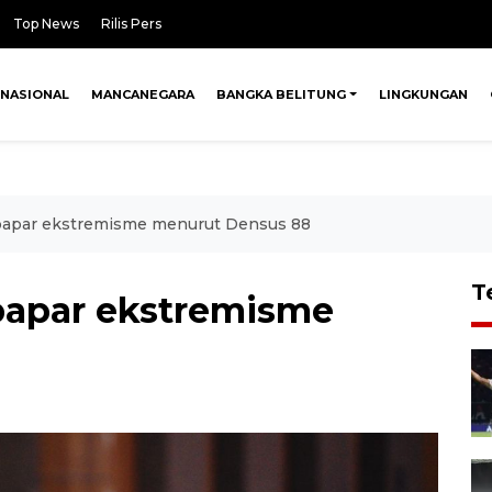
Top News
Rilis Pers
NASIONAL
MANCANEGARA
BANGKA BELITUNG
LINGKUNGAN
terpapar ekstremisme menurut Densus 88
T
erpapar ekstremisme