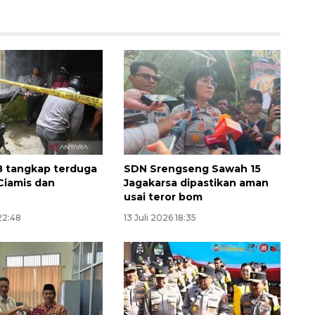
8 tangkap terduga
SDN Srengseng Sawah 15
Sinyal positif perekonomian
 Ciamis dan
Jagakarsa dipastikan aman
Indonesia
usai teror bom
2026-08-05 15:00:00
 22:48
13 Juli 2026 18:35