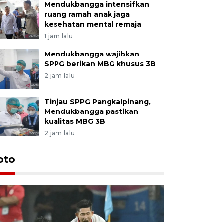
Mendukbangga intensifkan
ruang ramah anak jaga
kesehatan mental remaja
1 jam lalu
Mendukbangga wajibkan
SPPG berikan MBG khusus 3B
2 jam lalu
Tinjau SPPG Pangkalpinang,
Mendukbangga pastikan
kualitas MBG 3B
2 jam lalu
Festival 
oto
Perkuat 
Bangka B
13 Juli 2026 14: