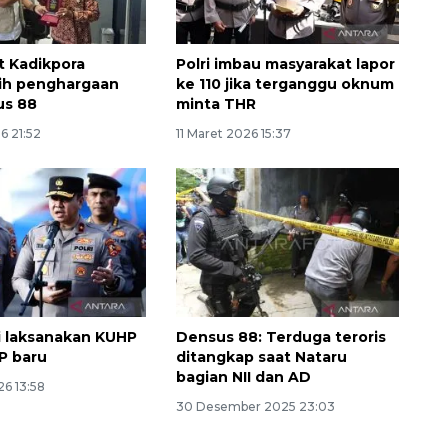
t Kadikpora
Polri imbau masyarakat lapor
ih penghargaan
ke 110 jika terganggu oknum
us 88
minta THR
6 21:52
11 Maret 2026 15:37
ai laksanakan KUHP
Densus 88: Terduga teroris
P baru
ditangkap saat Nataru
bagian NII dan AD
26 13:58
30 Desember 2025 23:03