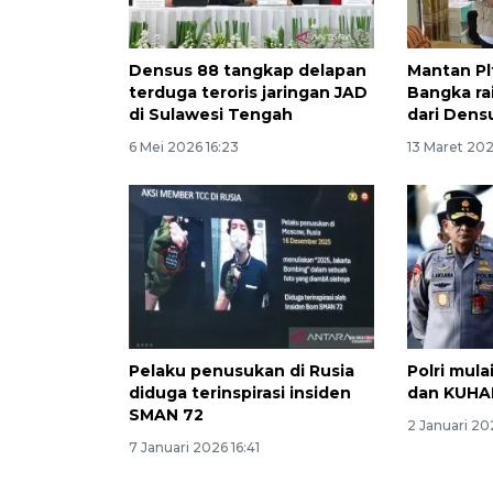
Densus 88 tangkap delapan
Mantan Pl
terduga teroris jaringan JAD
Bangka ra
di Sulawesi Tengah
dari Dens
6 Mei 2026 16:23
13 Maret 202
Pelaku penusukan di Rusia
Polri mul
diduga terinspirasi insiden
dan KUHA
SMAN 72
2 Januari 20
7 Januari 2026 16:41