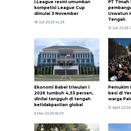
I.League resmi umumkan
PT Timah
kompetisi League Cup
pembangu
dimulai 3 November
Uswatun 
Tengah
18 Juli 2026 14:26
15 Juli 2026 1
Ekonomi Babel triwulan I
Pemukim I
2026 tumbuh 4,53 persen,
besi di Ye
dinilai tangguh di tengah
warga Pal
ketidakpastian global
15 April 2026
6 Mei 2026 16:09