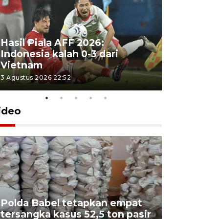
Hasil Piala AFF 2026:
Indonesia kalah 0-3 dari
Vietnam
3 Agustus 2026 22:52
ideo
Polda Babel tetapkan empat
tersangka kasus 52,5 ton pasir
Mendukb