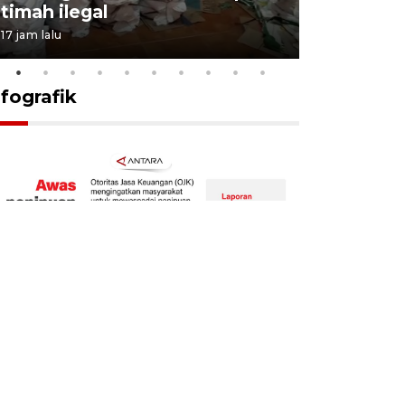
timah ilegal
aktif sal
17 jam lalu
6 Agustus 2026
nfografik