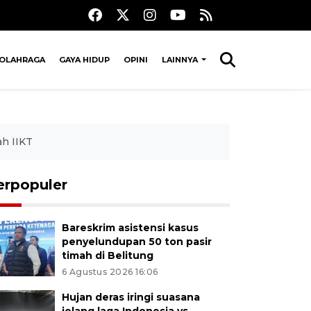
OLAHRAGA
GAYA HIDUP
OPINI
LAINNYA
h IIKT
erpopuler
Bareskrim asistensi kasus
penyelundupan 50 ton pasir
timah di Belitung
6 Agustus 2026 16:06
Hujan deras iringi suasana