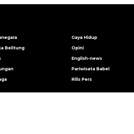
anegara
Gaya Hidup
a Belitung
Opini
s
English-news
ungan
Pariwisata Babel
aga
Rilis Pers