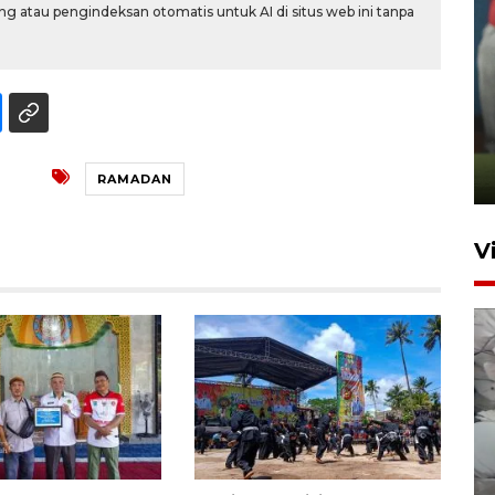
g atau pengindeksan otomatis untuk AI di situs web ini tanpa
ANTARA Babel-Kanwil
KemenHAM Babel Jalin Kerja
Sama
22 Juni 2026 16:35
RAMADAN
V
BPBD Pangkalpinang
siagakan air bersih hadapi