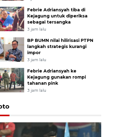
Febrie Adriansyah tiba di
Kejagung untuk diperiksa
sebagai tersangka
3 jam lalu
BP BUMN nilai hilirisasi PTPN
langkah strategis kurangi
impor
3 jam lalu
Febrie Adriansyah ke
Kejagung gunakan rompi
tahanan pink
3 jam lalu
Festival 
oto
Perkuat 
Bangka B
13 Juli 2026 14: