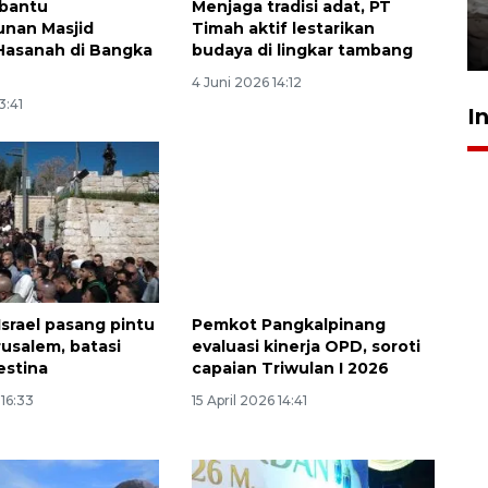
 bantu
Menjaga tradisi adat, PT
kekeringan
nan Masjid
Timah aktif lestarikan
30 Juli 2026 18:52
Hasanah di Bangka
budaya di lingkar tambang
4 Juni 2026 14:12
3:41
I
srael pasang pintu
Pemkot Pangkalpinang
rusalem, batasi
evaluasi kinerja OPD, soroti
estina
capaian Triwulan I 2026
 16:33
15 April 2026 14:41