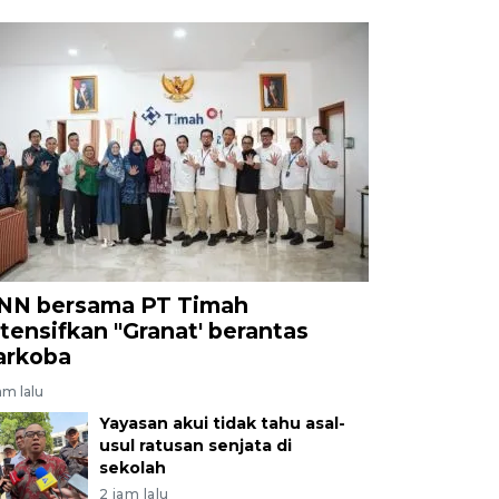
NN bersama PT Timah
ntensifkan "Granat' berantas
arkoba
am lalu
Yayasan akui tidak tahu asal-
usul ratusan senjata di
sekolah
2 jam lalu