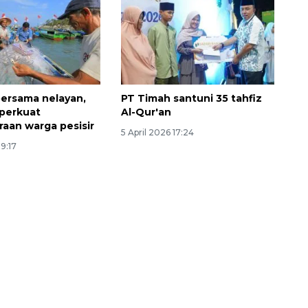
ersama nelayan,
PT Timah santuni 35 tahfiz
perkuat
Al-Qur'an
raan warga pesisir
5 April 2026 17:24
19:17
Ekspedisi Rupiah Berdaulat
2026 sambangi Papua
2026-08-06 13:15:00