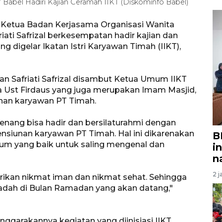
bel Hadiri Kajian Ceramah IIKT (Diskominfo Babel)
) Ketua Badan Kerjasama Organisasi Wanita
ati Safrizal berkesempatan hadir kajian dan
igelar Ikatan Istri Karyawan Timah (IIKT),
an Safriati Safrizal disambut Ketua Umum IIKT
a Ust Firdaus yang juga merupakan Imam Masjid,
iunan karyawan PT Timah.
nang bisa hadir dan bersilaturahmi dengan
pensiunan karyawan PT Timah. Hal ini dikarenakan
B
um yang baik untuk saling mengenal dan
i
n
2 j
berikan nikmat iman dan nikmat sehat. Sehingga
badah di Bulan Ramadan yang akan datang,"
nggarakannya kegiatan yang diinisiasi IIKT