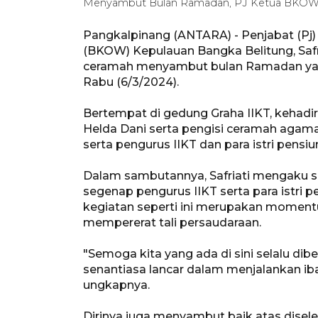
Menyambut Bulan Ramadan, PJ Ketua BKOW Ba
Pangkalpinang (ANTARA) - Penjabat (Pj
(BKOW) Kepulauan Bangka Belitung, Safri
ceramah menyambut bulan Ramadan yang d
Rabu (6/3/2024).
Bertempat di gedung Graha IIKT, kehadir
Helda Dani serta pengisi ceramah agam
serta pengurus IIKT dan para istri pens
Dalam sambutannya, Safriati mengaku se
segenap pengurus IIKT serta para istri 
kegiatan seperti ini merupakan moment
mempererat tali persaudaraan.
"Semoga kita yang ada di sini selalu di
senantiasa lancar dalam menjalankan i
ungkapnya.
Dirinya juga menyambut baik atas disele