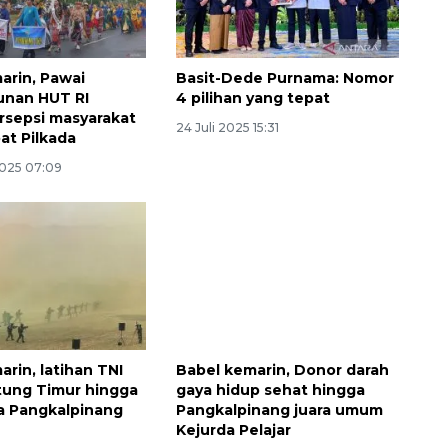
arin, Pawai
Basit-Dede Purnama: Nomor
nan HUT RI
4 pilihan yang tepat
rsepsi masyarakat
24 Juli 2025 15:31
at Pilkada
2025 07:09
Ekspedisi Rupiah Berdaulat
2026 sambangi Papua
2026-08-06 13:15:00
rin, latihan TNI
Babel kemarin, Donor darah
itung Timur hingga
gaya hidup sehat hingga
a Pangkalpinang
Pangkalpinang juara umum
Kejurda Pelajar