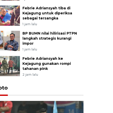
Febrie Adriansyah tiba di
Kejagung untuk diperiksa
sebagai tersangka
1 jam lalu
BP BUMN nilai hilirisasi PTPN
langkah strategis kurangi
impor
1 jam lalu
Febrie Adriansyah ke
Kejagung gunakan rompi
tahanan pink
2 jam lalu
Festival 
oto
Perkuat 
Bangka B
13 Juli 2026 14: