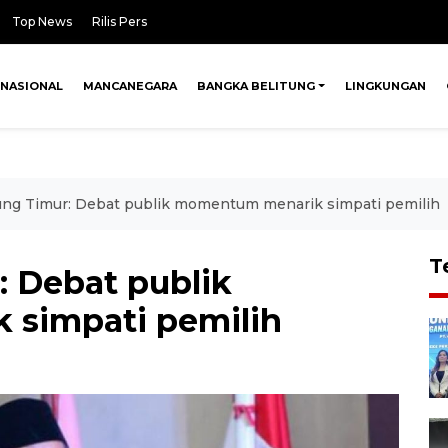
Top News
Rilis Pers
NASIONAL
MANCANEGARA
BANGKA BELITUNG
LINGKUNGAN
ung Timur: Debat publik momentum menarik simpati pemilih
T
: Debat publik
simpati pemilih