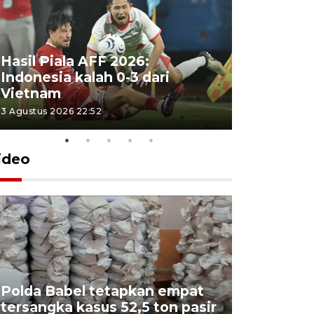
Hasil Piala AFF 2026:
Indonesia kalah 0-3 dari
Vietnam
3 Agustus 2026 22:52
ideo
Polda Babel tetapkan empat
tersangka kasus 52,5 ton pasir
Mendukb