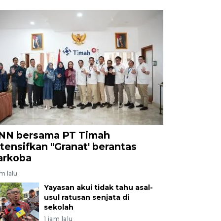
NN bersama PT Timah
ntensifkan "Granat' berantas
arkoba
am lalu
Yayasan akui tidak tahu asal-
usul ratusan senjata di
sekolah
1 jam lalu