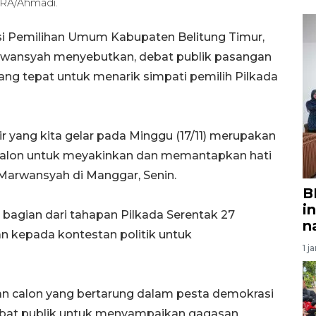
ARA/Ahmadi.
i Pemilihan Umum Kabupaten Belitung Timur,
arwansyah menyebutkan, debat publik pasangan
g tepat untuk menarik simpati pemilih Pilkada
hir yang kita gelar pada Minggu (17/11) merupakan
alon untuk meyakinkan dan memantapkan hati
Marwansyah di Manggar, Senin.
B
i
 bagian dari tahapan Pilkada Serentak 27
n
n kepada kontestan politik untuk
1 j
an calon yang bertarung dalam pesta demokrasi
ebat publik untuk menyampaikan gagasan