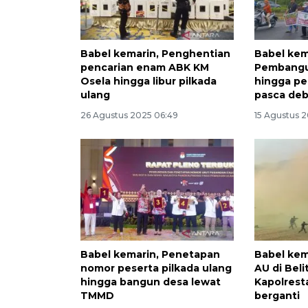
Babel kemarin, Penghentian
Babel kem
pencarian enam ABK KM
Pembangu
Osela hingga libur pilkada
hingga pe
ulang
pasca deb
26 Agustus 2025 06:49
15 Agustus 
Babel kemarin, Penetapan
Babel kema
nomor peserta pilkada ulang
AU di Bel
hingga bangun desa lewat
Kapolrest
TMMD
berganti