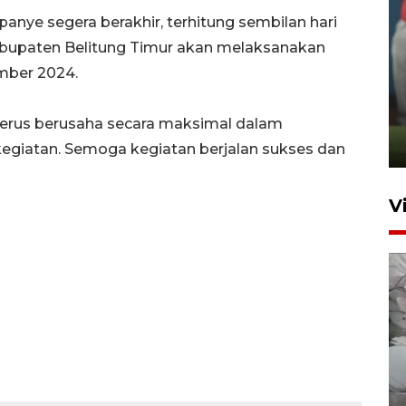
ye segera berakhir, terhitung sembilan hari
 Kabupaten Belitung Timur akan melaksanakan
mber 2024.
ANTARA Babel-Kanwil
KemenHAM Babel Jalin Kerja
Sama
erus berusaha secara maksimal dalam
22 Juni 2026 16:35
egiatan. Semoga kegiatan berjalan sukses dan
V
BPBD Pangkalpinang
siagakan air bersih hadapi