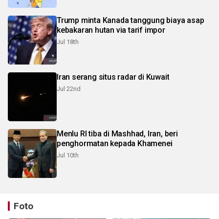
Trump minta Kanada tanggung biaya asap
kebakaran hutan via tarif impor
Jul 18th
Iran serang situs radar di Kuwait
Jul 22nd
Menlu RI tiba di Mashhad, Iran, beri
penghormatan kepada Khamenei
Jul 10th
Foto