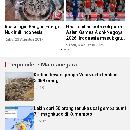
Rusia Ingin Bangun Energi
Hasil undian bola voli putra
Nuklir di Indonesia
Asian Games Aichi-Nagoya
2026: Indonesia masuk grup
Rabu, 23 Agustus 2017
berat bersama Iran
Sabtu, 8 Agustus 2026
Terpopuler - Mancanegara
Korban tewas gempa Venezuela tembus
5.069 orang
Jul 18th
Lebih dari 50 orang terluka usai gempa bumi
7,1 magnitudo di Kumamoto
Jul 28th