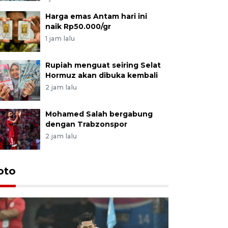
Harga emas Antam hari ini
naik Rp50.000/gr
1 jam lalu
Rupiah menguat seiring Selat
Hormuz akan dibuka kembali
2 jam lalu
Mohamed Salah bergabung
dengan Trabzonspor
2 jam lalu
Festival 
oto
Perkuat 
Bangka B
13 Juli 2026 14: