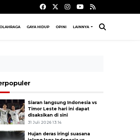
OLAHRAGA
GAYA HIDUP
OPINI
LAINNYA
erpopuler
Siaran langsung Indonesia vs
Timor Leste hari ini dapat
disaksikan di sini
31 Juli 2026 13:14
Hujan deras iringi suasana