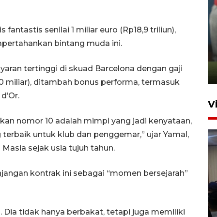
antastis senilai 1 miliar euro (Rp18,9 triliun),
ANTARA Babel-Kanwil
ertahankan bintang muda ini.
KemenHAM Babel Jalin Kerja
Sama
yaran tertinggi di skuad Barcelona dengan gaji
22 Juni 2026 16:35
40 miliar), ditambah bonus performa, termasuk
d’Or.
V
kan nomor 10 adalah mimpi yang jadi kenyataan,
terbaik untuk klub dan penggemar,” ujar Yamal,
asia sejak usia tujuh tahun.
jangan kontrak ini sebagai “momen bersejarah”
Disnaker Pangkalpinang latih
peracikan kopi dukung
Dia tidak hanya berbakat, tetapi juga memiliki