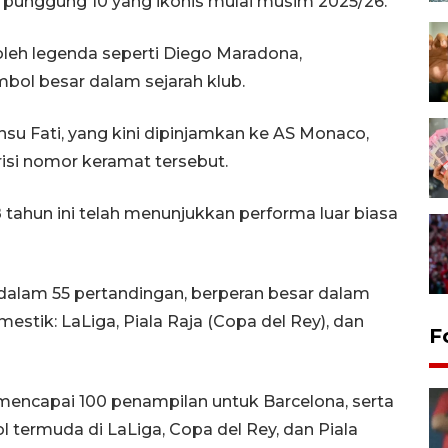
unggung 10 yang ikonis mulai musim 2025/26.
leh legenda seperti Diego Maradona,
mbol besar dalam sejarah klub.
u Fati, yang kini dipinjamkan ke AS Monaco,
si nomor keramat tersebut.
 tahun ini telah menunjukkan performa luar biasa
dalam 55 pertandingan, berperan besar dalam
estik: LaLiga, Piala Raja (Copa del Rey), dan
F
mencapai 100 penampilan untuk Barcelona, serta
termuda di LaLiga, Copa del Rey, dan Piala