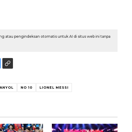
g atau pengindeksan otomatis untuk AI di situs web ini tanpa
Waspadai penyakit saat
musim kemarau
PANYOL
NO 10
LIONEL MESSI
2026-08-05 12:00:00