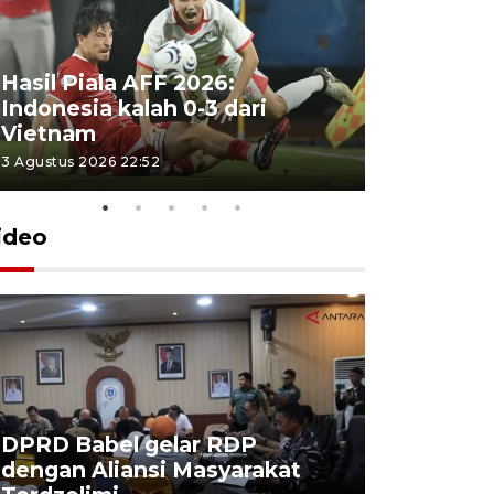
Hasil Piala AFF 2026:
Indonesia kalah 0-3 dari
Vietnam
3 Agustus 2026 22:52
ideo
DPRD Babel gelar RDP
Pemkot P
dengan Aliansi Masyarakat
gandeng