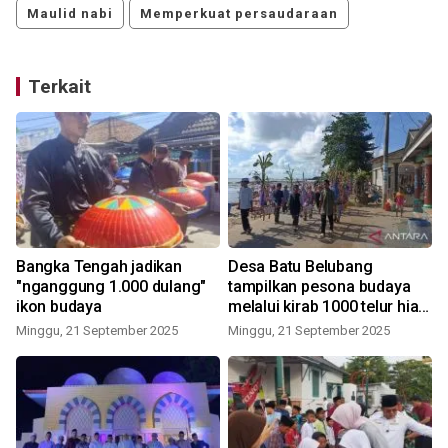
Maulid nabi
Memperkuat persaudaraan
Terkait
Bangka Tengah jadikan
Desa Batu Belubang
"nganggung 1.000 dulang"
tampilkan pesona budaya
ikon budaya
melalui kirab 1000 telur hias
dan nganggung bersama
Minggu, 21 September 2025
Minggu, 21 September 2025