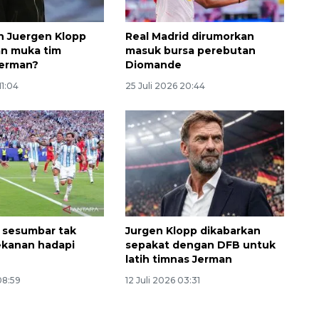
 Juergen Klopp
Real Madrid dirumorkan
an muka tim
masuk bursa perebutan
Jerman?
Diomande
11:04
25 Juli 2026 20:44
 sesumbar tak
Jurgen Klopp dikabarkan
ekanan hadapi
sepakat dengan DFB untuk
latih timnas Jerman
08:59
12 Juli 2026 03:31