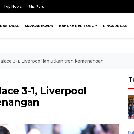
Top News
Rilis Pers
NASIONAL
MANCANEGARA
BANGKA BELITUNG
LINGKUNGAN
Palace 3-1, Liverpool lanjutkan tren kemenangan
T
ace 3-1, Liverpool
menangan