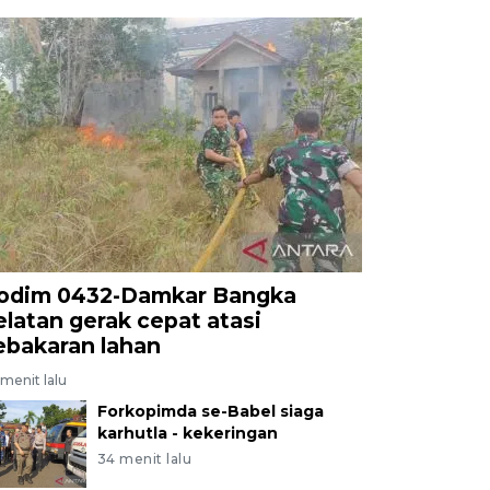
odim 0432-Damkar Bangka
elatan gerak cepat atasi
ebakaran lahan
menit lalu
Forkopimda se-Babel siaga
karhutla - kekeringan
34 menit lalu