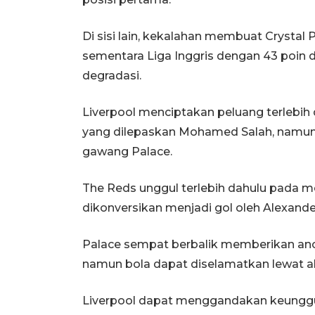
Di sisi lain, kekalahan membuat Crystal 
sementara Liga Inggris dengan 43 poin da
degradasi.
Liverpool menciptakan peluang terlebih
yang dilepaskan Mohamed Salah, namun 
gawang Palace.
The Reds unggul terlebih dahulu pada me
dikonversikan menjadi gol oleh Alexande
Palace sempat berbalik memberikan anc
namun bola dapat diselamatkan lewat ak
Liverpool dapat menggandakan keunggul