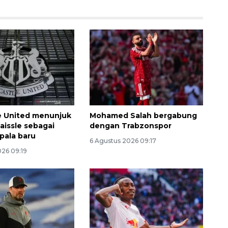
e United menunjuk
Mohamed Salah bergabung
aissle sebagai
dengan Trabzonspor
Memacu produksi sawit untuk
epala baru
6 Agustus 2026 09:17
penuhi kebutuhan
026 09:19
2026-08-09 12:00:00