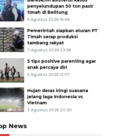
Bareskrim asistensi kasus
penyelundupan 50 ton pasir
timah di Belitung
6 Agustus 2026 16:06
Pemerintah siapkan aturan PT
Timah serap produksi
tambang rakyat
7 Agustus 2026 23:58
5 tips positive parenting agar
anak percaya diri
5 Agustus 2026 12:57
Hujan deras iringi suasana
jelang laga Indonesia vs
Vietnam
3 Agustus 2026 20:30
op News