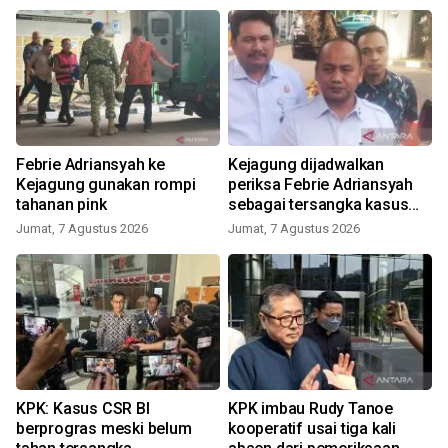
Febrie Adriansyah ke
Kejagung dijadwalkan
s
Kejagung gunakan rompi
periksa Febrie Adriansyah
tahanan pink
sebagai tersangka kasus
TPPU
Jumat, 7 Agustus 2026
Jumat, 7 Agustus 2026
KPK: Kasus CSR BI
KPK imbau Rudy Tanoe
berprogras meski belum
kooperatif usai tiga kali