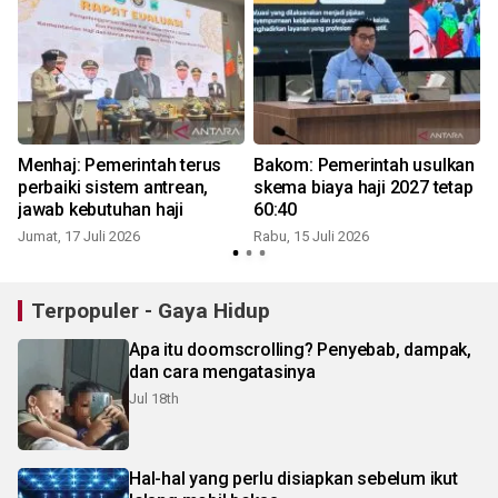
Menhaj: Pemerintah terus
Bakom: Pemerintah usulkan
perbaiki sistem antrean,
skema biaya haji 2027 tetap
jawab kebutuhan haji
60:40
Jumat, 17 Juli 2026
Rabu, 15 Juli 2026
S
Terpopuler - Gaya Hidup
Apa itu doomscrolling? Penyebab, dampak,
dan cara mengatasinya
Jul 18th
Hal-hal yang perlu disiapkan sebelum ikut