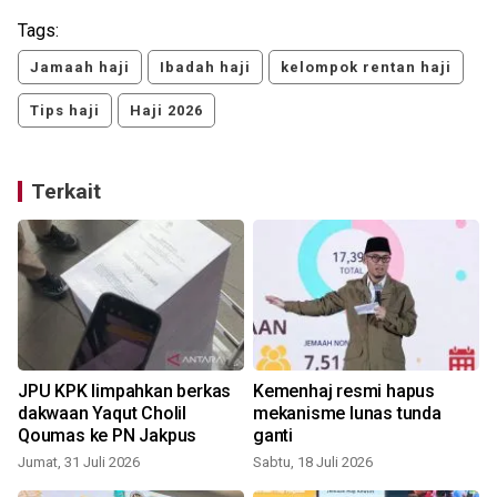
Tags:
Jamaah haji
Ibadah haji
kelompok rentan haji
Tips haji
Haji 2026
Terkait
n
JPU KPK limpahkan berkas
Kemenhaj resmi hapus
h
dakwaan Yaqut Cholil
mekanisme lunas tunda
Qoumas ke PN Jakpus
ganti
Jumat, 31 Juli 2026
Sabtu, 18 Juli 2026
S