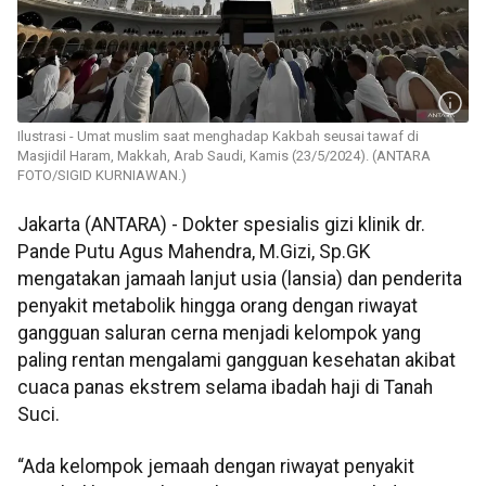
Ilustrasi - Umat muslim saat menghadap Kakbah seusai tawaf di
Masjidil Haram, Makkah, Arab Saudi, Kamis (23/5/2024). (ANTARA
FOTO/SIGID KURNIAWAN.)
Jakarta (ANTARA) - Dokter spesialis gizi klinik dr.
Pande Putu Agus Mahendra, M.Gizi, Sp.GK
mengatakan jamaah lanjut usia (lansia) dan penderita
penyakit metabolik hingga orang dengan riwayat
gangguan saluran cerna menjadi kelompok yang
paling rentan mengalami gangguan kesehatan akibat
cuaca panas ekstrem selama ibadah haji di Tanah
Suci.
“Ada kelompok jemaah dengan riwayat penyakit