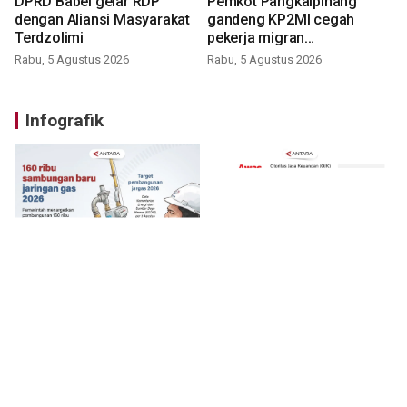
DPRD Babel gelar RDP
Pemkot Pangkalpinang
dengan Aliansi Masyarakat
gandeng KP2MI cegah
Terdzolimi
pekerja migran
nonprosedural
Rabu, 5 Agustus 2026
Rabu, 5 Agustus 2026
Infografik