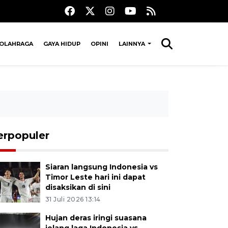
OLAHRAGA
GAYA HIDUP
OPINI
LAINNYA
erpopuler
Siaran langsung Indonesia vs
Timor Leste hari ini dapat
disaksikan di sini
31 Juli 2026 13:14
Hujan deras iringi suasana