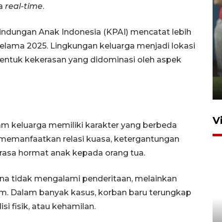
ra
real-time
.
lindungan Anak Indonesia (KPAI) mencatat lebih
selama 2025. Lingkungan keluarga menjadi lokasi
ANTARA Babel-Kanwil
ntuk kekerasan yang didominasi oleh aspek
KemenHAM Babel Jalin Kerja
Sama
22 Juni 2026 16:35
V
am keluarga memiliki karakter yang berbeda
u memanfaatkan relasi kuasa, ketergantungan
rasa hormat anak kepada orang tua.
na tidak mengalami penderitaan, melainkan
cam. Dalam banyak kasus, korban baru terungkap
i fisik, atau kehamilan.
Disnaker Pangkalpinang latih