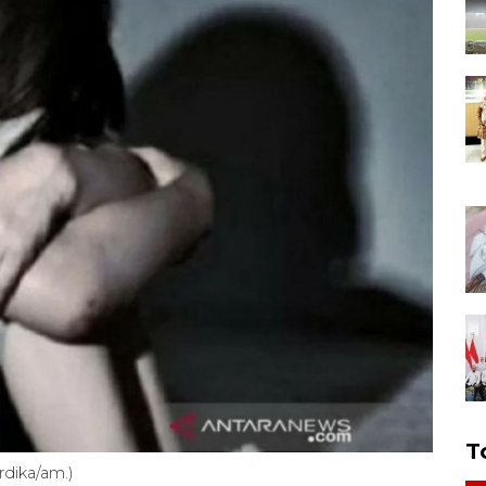
T
rdika/am.)