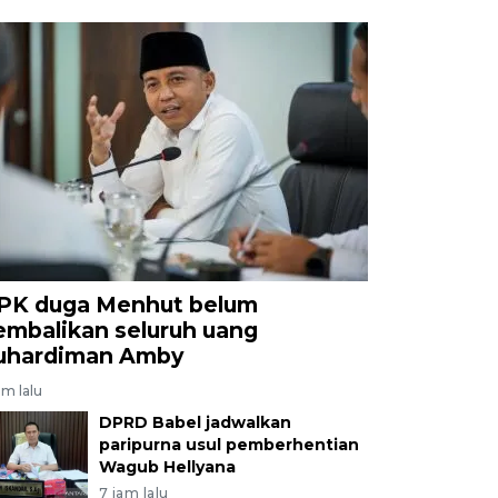
PK duga Menhut belum
embalikan seluruh uang
uhardiman Amby
am lalu
DPRD Babel jadwalkan
paripurna usul pemberhentian
Wagub Hellyana
7 jam lalu