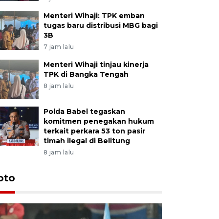
Menteri Wihaji: TPK emban
tugas baru distribusi MBG bagi
3B
7 jam lalu
Menteri Wihaji tinjau kinerja
TPK di Bangka Tengah
8 jam lalu
Polda Babel tegaskan
komitmen penegakan hukum
terkait perkara 53 ton pasir
timah ilegal di Belitung
8 jam lalu
Festival 
oto
Perkuat 
Bangka B
13 Juli 2026 14: