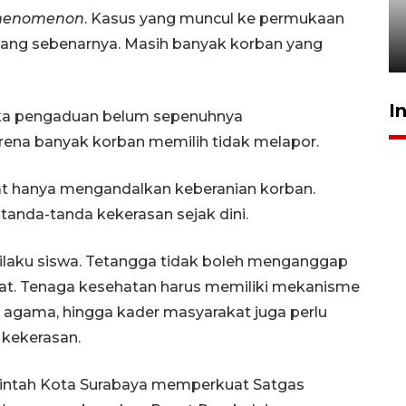
peracikan kopi dukung
phenomenon
. Kasus yang muncul ke permukaan
industri lokal
 yang sebenarnya. Masih banyak korban yang
29 Juli 2026 16:59
I
ka pengaduan belum sepenuhnya
ena banyak korban memilih tidak melapor.
pat hanya mengandalkan keberanian korban.
anda-tanda kekerasan sejak dini.
rilaku siswa. Tetangga tidak boleh menganggap
vat. Tenaga kesehatan harus memiliki mekanisme
oh agama, hingga kader masyarakat juga perlu
 kekerasan.
rintah Kota Surabaya memperkuat Satgas