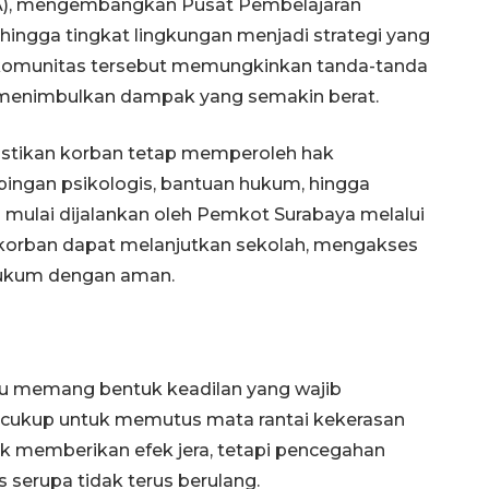
A), mengembangkan Pusat Pembelajaran
 hingga tingkat lingkungan menjadi strategi yang
s komunitas tersebut memungkinkan tanda-tanda
m menimbulkan dampak yang semakin berat.
mastikan korban tetap memperoleh hak
ingan psikologis, bantuan hukum, hingga
ah mulai dijalankan oleh Pemkot Surabaya melalui
ar korban dapat melanjutkan sekolah, mengakses
 hukum dengan aman.
Belanja turis asing beri angin
segar bagi ekonomi
2026-08-05 09:00:00
u memang bentuk keadilan yang wajib
 cukup untuk memutus mata rantai kekerasan
k memberikan efek jera, tetapi pencegahan
 serupa tidak terus berulang.