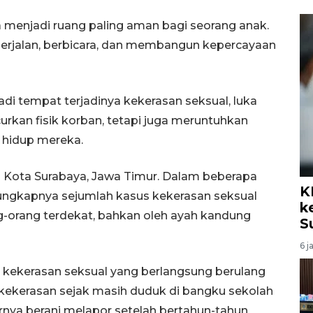
menjadi ruang paling aman bagi seorang anak.
 berjalan, berbicara, dan membangun kepercayaan
di tempat terjadinya kekerasan seksual, luka
rkan fisik korban, tetapi juga meruntuhkan
 hidup mereka.
i Kota Surabaya, Jawa Timur. Dalam beberapa
K
terungkapnya sejumlah kasus kekerasan seksual
k
g-orang terdekat, bahkan oleh ayah kandung
S
6 j
t kekerasan seksual yang berlangsung berulang
i kekerasan sejak masih duduk di bangku sekolah
ya berani melapor setelah bertahun-tahun