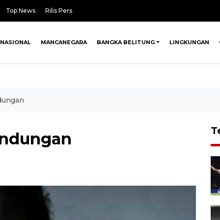
Top News
Rilis Pers
NASIONAL
MANCANEGARA
BANGKA BELITUNG
LINGKUNGAN
dungan
T
indungan