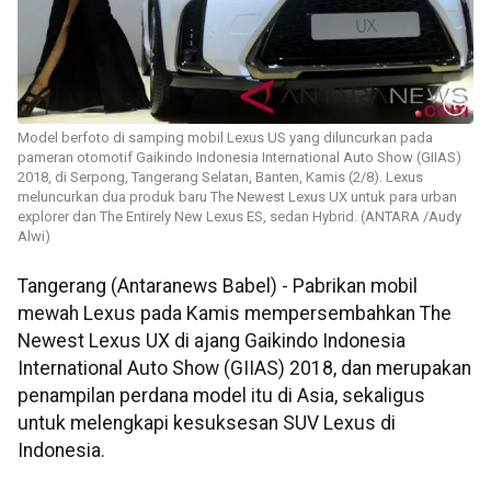
Model berfoto di samping mobil Lexus US yang diluncurkan pada
pameran otomotif Gaikindo Indonesia International Auto Show (GIIAS)
2018, di Serpong, Tangerang Selatan, Banten, Kamis (2/8). Lexus
meluncurkan dua produk baru The Newest Lexus UX untuk para urban
explorer dan The Entirely New Lexus ES, sedan Hybrid. (ANTARA /Audy
Alwi)
Tangerang (Antaranews Babel) - Pabrikan mobil
mewah Lexus pada Kamis mempersembahkan The
Newest Lexus UX di ajang Gaikindo Indonesia
International Auto Show (GIIAS) 2018, dan merupakan
penampilan perdana model itu di Asia, sekaligus
untuk melengkapi kesuksesan SUV Lexus di
Indonesia.