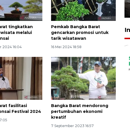
kekeringan
30 Juli 2026 18:52
rat tingkatkan
Pemkab Bangka Barat
I
 wisata melalui
gencarkan promosi untuk
nsai
tarik wisatawan
r 2024 16:04
16 Mei 2024 18:58
at fasilitasi
Bangka Barat mendorong
nsai Festival 2024
pertumbuhan ekonomi
kreatif
7:05
7 September 2023 16:57