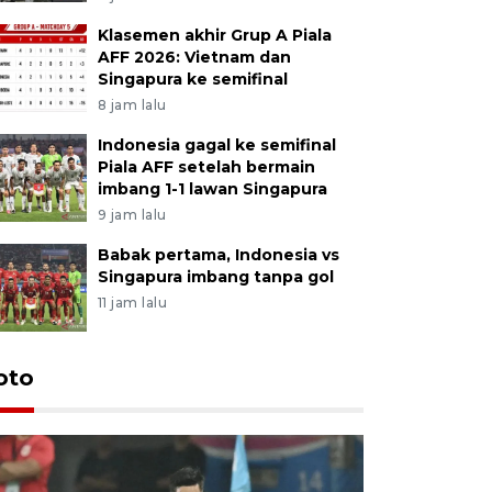
Klasemen akhir Grup A Piala
AFF 2026: Vietnam dan
Singapura ke semifinal
8 jam lalu
Indonesia gagal ke semifinal
Piala AFF setelah bermain
imbang 1-1 lawan Singapura
9 jam lalu
Babak pertama, Indonesia vs
Singapura imbang tanpa gol
11 jam lalu
Festival 
oto
Perkuat 
Bangka B
13 Juli 2026 14: