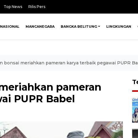
Top News
Rilis Pers
NASIONAL
MANCANEGARA
BANGKA BELITUNG
LINGKUNGAN
n bonsai meriahkan pameran karya terbaik pegawai PUPR Ba
T
 meriahkan pameran
wai PUPR Babel