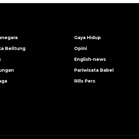
anegara
Gaya Hidup
a Belitung
Opini
s
English-news
ungan
Pariwisata Babel
aga
Rilis Pers