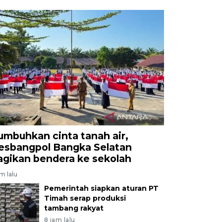
umbuhkan cinta tanah air,
esbangpol Bangka Selatan
agikan bendera ke sekolah
am lalu
Pemerintah siapkan aturan PT
Timah serap produksi
tambang rakyat
8 jam lalu