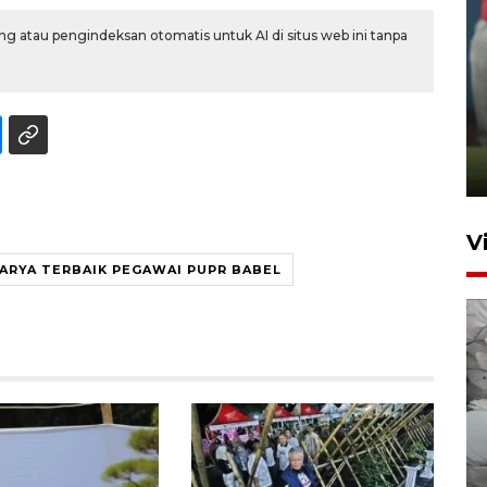
g atau pengindeksan otomatis untuk AI di situs web ini tanpa
ANTARA Babel-Kanwil
KemenHAM Babel Jalin Kerja
Sama
22 Juni 2026 16:35
V
ARYA TERBAIK PEGAWAI PUPR BABEL
BPBD Pangkalpinang
siagakan air bersih hadapi