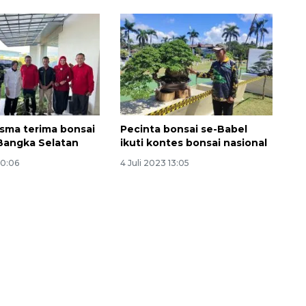
sma terima bonsai
Pecinta bonsai se-Babel
 Bangka Selatan
ikuti kontes bonsai nasional
20:06
4 Juli 2023 13:05
132 ribu keluarga graduasi dari
kemiskinan
2026-08-07 06:45:00