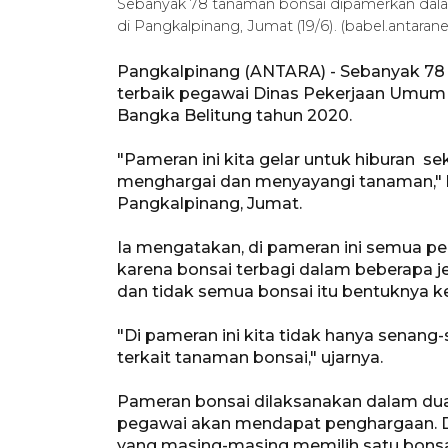
Sebanyak 78 tanaman bonsai dipamerkan dal
di Pangkalpinang, Jumat (19/6). (babel.antaran
Pangkalpinang (ANTARA) - Sebanyak 7
terbaik pegawai Dinas Pekerjaan Umum
Bangka Belitung tahun 2020.
"Pameran ini kita gelar untuk hiburan 
menghargai dan menyayangi tanaman," k
Pangkalpinang, Jumat.
Ia mengatakan, di pameran ini semua p
karena bonsai terbagi dalam beberapa je
dan tidak semua bonsai itu bentuknya ke
"Di pameran ini kita tidak hanya senang-
terkait tanaman bonsai," ujarnya.
Pameran bonsai dilaksanakan dalam dua ha
pegawai akan mendapat penghargaan. Da
yang masing-masing memilih satu bonsa