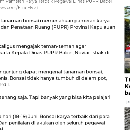
am Pameran Karya Terbaik Pegawai Dinas PUPR Babel,
ews.com/Elza Elvia)
8 tanaman bonsai memeriahkan pameran karya
 dan Penataan Ruang (PUPR) Provinsi Kepulauan
sekaligus mengajak teman-teman agar
ata Kepala Dinas PUPR Babel, Noviar Ishak di
engunjung dapat mengenal tanaman bonsai,
nis. Bonsai tidak hanya tumbuh di dalam pot,
T
rdil.
K
b
senang saja. Tapi banyak yang bisa kita pelajari
1 j
ri (18-19) Juni. Bonsai karya terbaik dari para
n penilaian dilakukan oleh seluruh pegawai
i.