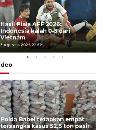
Hasil Piala AFF 2026:
Indonesia kalah 0-3 dari
Vietnam
3 Agustus 2026 22:52
ideo
Polda Babel tetapkan empat
tersangka kasus 52,5 ton pasir
Mendukb