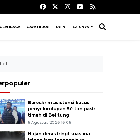
OLAHRAGA
GAYA HIDUP
OPINI
LAINNYA
bel
erpopuler
Bareskrim asistensi kasus
penyelundupan 50 ton pasir
timah di Belitung
6 Agustus 2026 16:06
Hujan deras iringi suasana