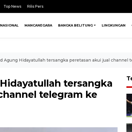
Top News
Rilis Pers
NASIONAL
MANCANEGARA
BANGKA BELITUNG
LINGKUNGAN
Agung Hidayatullah tersangka peretasan akui jual channel t
T
dayatullah tersangka
 channel telegram ke