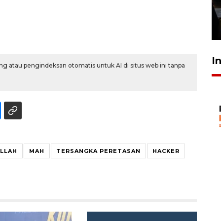
peracikan kopi dukung
industri lokal
29 Juli 2026 16:59
I
g atau pengindeksan otomatis untuk AI di situs web ini tanpa
LLAH
MAH
TERSANGKA PERETASAN
HACKER