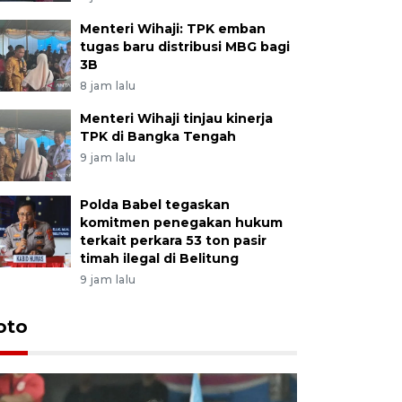
Menteri Wihaji: TPK emban
tugas baru distribusi MBG bagi
3B
8 jam lalu
Menteri Wihaji tinjau kinerja
TPK di Bangka Tengah
9 jam lalu
Polda Babel tegaskan
komitmen penegakan hukum
terkait perkara 53 ton pasir
timah ilegal di Belitung
9 jam lalu
Festival 
oto
Perkuat 
Bangka B
13 Juli 2026 14: