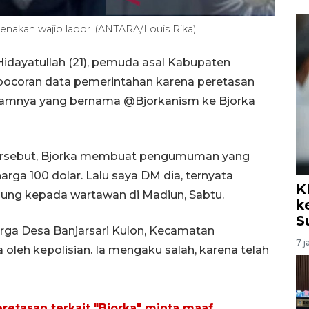
nakan wajib lapor. (ANTARA/Louis Rika)
ayatullah (21), pemuda asal Kabupaten
bocoran data pemerintahan karena peretasan
gramnya yang bernama @Bjorkanism ke Bjorka
tersebut, Bjorka membuat pengumuman yang
rga 100 dolar. Lalu saya DM dia, ternyata
K
ung kepada wartawan di Madiun, Sabtu.
k
S
ga Desa Banjarsari Kulon, Kecamatan
7 j
 oleh kepolisian. Ia mengaku salah, karena telah
etasan terkait "Bjorka" minta maaf