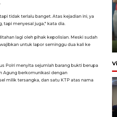
.
tapi tidak terlalu banget. Atas kejadian ini, ya
 tapi menyesal juga," kata dia.
ANTARA Babel-Kanwil
KemenHAM Babel Jalin Kerja
itahan lagi oleh pihak kepolisian. Meski sudah
Sama
jibkan untuk lapor seminggu dua kali ke
22 Juni 2026 16:35
V
s Polri menyita sejumlah barang bukti berupa
an Agung berkomunikasi dengan
nsel milik tersangka, dan satu KTP atas nama
Disnaker Pangkalpinang latih