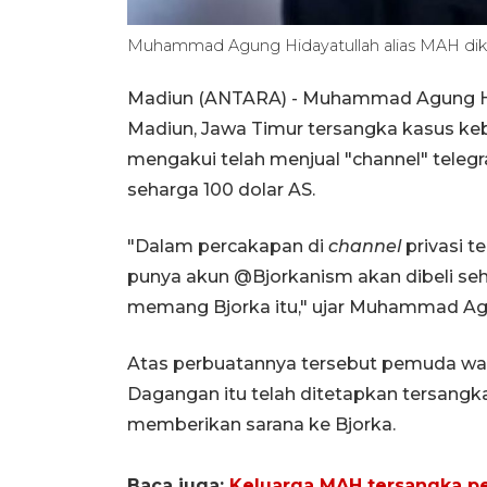
Muhammad Agung Hidayatullah alias MAH dike
Madiun (ANTARA) - Muhammad Agung Hid
Madiun, Jawa Timur tersangka kasus ke
mengakui telah menjual "channel" tele
seharga 100 dolar AS.
"Dalam percakapan di
channel
privasi 
punya akun @Bjorkanism akan dibeli seha
memang Bjorka itu," ujar Muhammad Ag
Atas perbuatannya tersebut pemuda war
Dagangan itu telah ditetapkan tersangka
memberikan sarana ke Bjorka.
Baca juga:
Keluarga MAH tersangka per