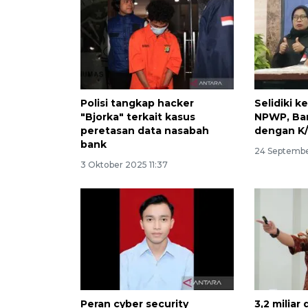
Polisi tangkap hacker
Selidiki 
"Bjorka" terkait kasus
NPWP, Bar
peretasan data nasabah
dengan K
bank
24 Septembe
3 Oktober 2025 11:37
Peran cyber security
3,2 miliar