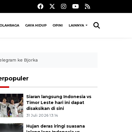
OLAHRAGA
GAYA HIDUP
OPINI
LAINNYA
elegram ke Bjorka
erpopuler
Siaran langsung Indonesia vs
Timor Leste hari ini dapat
disaksikan di sini
31 Juli 2026 13:14
Hujan deras iringi suasana