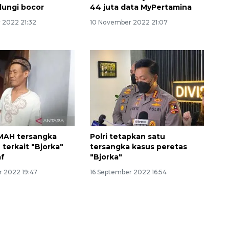
dungi bocor
44 juta data MyPertamina
 2022 21:32
10 November 2022 21:07
MAH tersangka
Polri tetapkan satu
 terkait "Bjorka"
tersangka kasus peretas
af
"Bjorka"
r 2022 19:47
16 September 2022 16:54