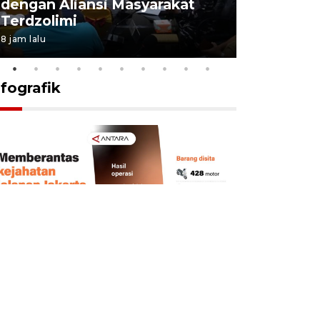
dengan Aliansi Masyarakat
gandeng
Terdzolimi
pekerja 
8 jam lalu
10 jam lalu
nfografik