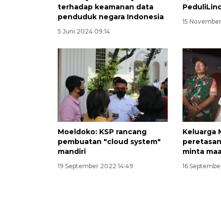
terhadap keamanan data
PeduliLin
penduduk negara Indonesia
15 November
5 Juni 2024 09:14
Moeldoko: KSP rancang
Keluarga 
pembuatan "cloud system"
peretasan
mandiri
minta ma
19 September 2022 14:49
16 Septembe