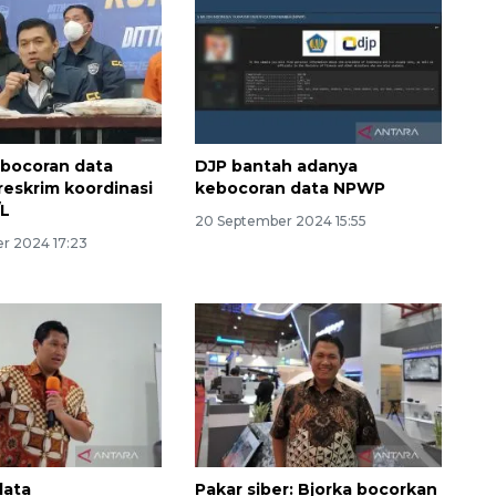
kebocoran data
DJP bantah adanya
eskrim koordinasi
kebocoran data NPWP
/L
20 September 2024 15:55
r 2024 17:23
Belanja turis asing beri angin
segar bagi ekonomi
2026-08-05 09:00:00
 data
Pakar siber: Bjorka bocorkan