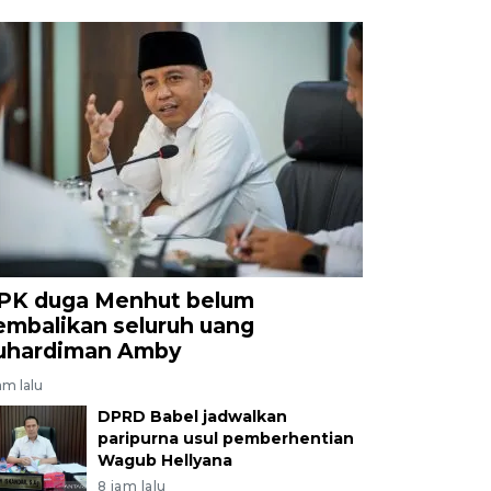
PK duga Menhut belum
embalikan seluruh uang
uhardiman Amby
am lalu
DPRD Babel jadwalkan
paripurna usul pemberhentian
Wagub Hellyana
8 jam lalu