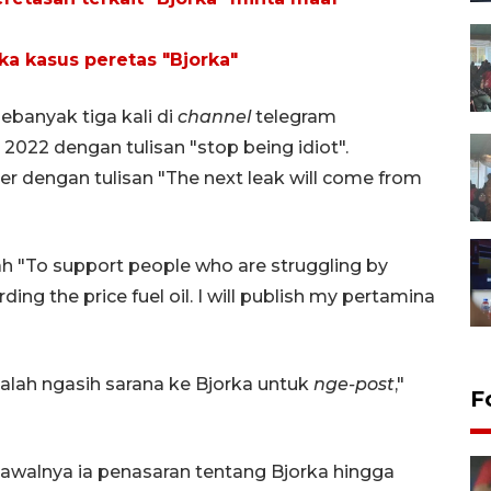
ka kasus peretas "Bjorka"
banyak tiga kali di
channel
telegram
2022 dengan tulisan "stop being idiot".
 dengan tulisan "The next leak will come from
"To support people who are struggling by
ing the price fuel oil. I will publish my pertamina
lah ngasih sarana ke Bjorka untuk
nge-post
,"
F
lnya ia penasaran tentang Bjorka hingga