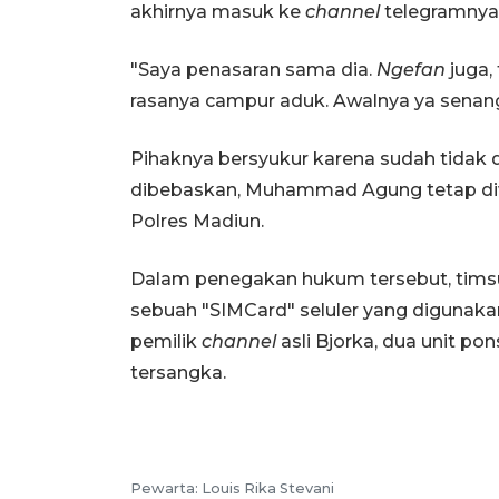
akhirnya masuk ke
channel
telegramnya
"Saya penasaran sama dia.
Ngefan
juga, 
rasanya campur aduk. Awalnya ya senang,
Pihaknya bersyukur karena sudah tidak d
dibebaskan, Muhammad Agung tetap diwa
Polres Madiun.
Dalam penegakan hukum tersebut, timsu
sebuah "SIMCard" seluler yang digunak
pemilik
channel
asli Bjorka, dua unit po
tersangka.
Pewarta: Louis Rika Stevani