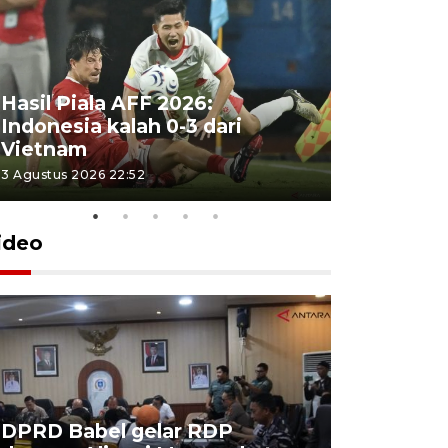
Hasil Piala AFF 2026:
Indonesia kalah 0-3 dari
Vietnam
3 Agustus 2026 22:52
ideo
DPRD Babel gelar RDP
Pemkot P