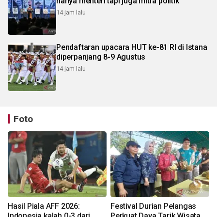
hanya menteri tapi juga mitra politik
14 jam lalu
Pendaftaran upacara HUT ke-81 RI di Istana
diperpanjang 8-9 Agustus
14 jam lalu
Foto
Hasil Piala AFF 2026:
Festival Durian Pelangas
Indonesia kalah 0-3 dari
Perkuat Daya Tarik Wisata