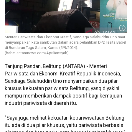
Menteri Pariwisata dan Ekonomi Kreatif, Sandiaga Salahuddin Uno saat
menyampaikan kata sambutan dalam acara pelantikan DPD Issita Babel
di Bundaran Tugu Satam, Kamis (5/9/2024).
(babel.antaranews.com/Apriliansyah)
Tanjung Pandan, Belitung (ANTARA) - Menteri
Pariwisata dan Ekonomi Kreatif Republik Indonesia,
Sandiaga Salahuddin Uno menyampaikan dua pilar
khusus kekuatan pariwisata Belitung, yang diyakini
mampu memberikan dampak positif bagi kemajuan
industri pariwisata di daerah itu.
"Saya juga melihat kekuatan kepariwisataan Belitung
itu ada di dua pilar khusus, yaitu pariwisata berbasis