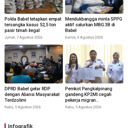
Polda Babel tetapkan empat
Mendukbangga minta SPPG
tersangka kasus 52,5 ton
aktif salurkan MBG 3B di
pasir timah ilegal
Babel
Jumat, 7 Agustus 2026
Kamis, 6 Agustus 2026
DPRD Babel gelar RDP
Pemkot Pangkalpinang
dengan Aliansi Masyarakat
gandeng KP2MI cegah
Terdzolimi
pekerja migran
nonprosedural
Rabu, 5 Agustus 2026
Rabu, 5 Agustus 2026
Infografik