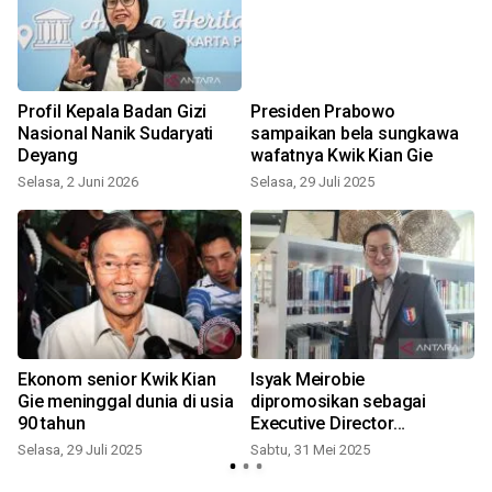
n
Profil Kepala Badan Gizi
Presiden Prabowo
Nasional Nanik Sudaryati
sampaikan bela sungkawa
Deyang
wafatnya Kwik Kian Gie
Selasa, 2 Juni 2026
Selasa, 29 Juli 2025
S
Ekonom senior Kwik Kian
Isyak Meirobie
Gie meninggal dunia di usia
dipromosikan sebagai
90 tahun
Executive Director
S
Podomoro University
Selasa, 29 Juli 2025
Sabtu, 31 Mei 2025