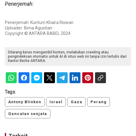
Penerjemah:
Penerjemah: Kuntum Khaira Riswan
Uploader: Bima Agustian
Copyright © ANTARA BABEL 2024
Dilarang keras mengambil konten, melakukan crawling atau
pengindeksan otomatis untuk AI di situs web ini tanpa izin tertulis dari
Kantor Berita ANTARA.
Tags:
Antony Blinken
Israel
Gaza
Perang
Gencatan senjata
Terkait