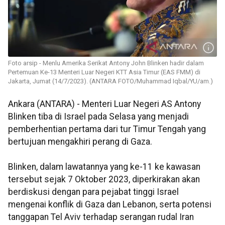
Foto arsip - Menlu Amerika Serikat Antony John Blinken hadir dalam
Pertemuan Ke-13 Menteri Luar Negeri KTT Asia Timur (EAS FMM) di
Jakarta, Jumat (14/7/2023). (ANTARA FOTO/Muhammad Iqbal/YU/am.)
Ankara (ANTARA) - Menteri Luar Negeri AS Antony
Blinken tiba di Israel pada Selasa yang menjadi
pemberhentian pertama dari tur Timur Tengah yang
bertujuan mengakhiri perang di Gaza.
Blinken, dalam lawatannya yang ke-11 ke kawasan
tersebut sejak 7 Oktober 2023, diperkirakan akan
berdiskusi dengan para pejabat tinggi Israel
mengenai konflik di Gaza dan Lebanon, serta potensi
tanggapan Tel Aviv terhadap serangan rudal Iran