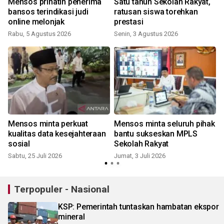
Mensos prihatin penerima
Satu tahun Sekolah Rakyat,
bansos terindikasi judi
ratusan siswa torehkan
online melonjak
prestasi
Rabu, 5 Agustus 2026
Senin, 3 Agustus 2026
J
Mensos minta perkuat
Mensos minta seluruh pihak
kualitas data kesejahteraan
bantu sukseskan MPLS
sosial
Sekolah Rakyat
Sabtu, 25 Juli 2026
Jumat, 3 Juli 2026
Terpopuler - Nasional
KSP: Pemerintah tuntaskan hambatan ekspor
mineral