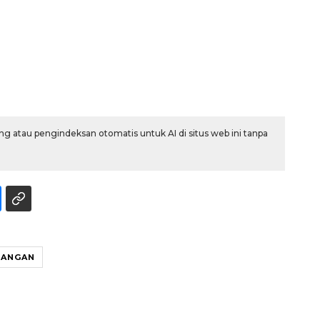
g atau pengindeksan otomatis untuk AI di situs web ini tanpa
Memberantas kejahatan
jalanan Jakarta
2026-08-05 18:00:00
UANGAN