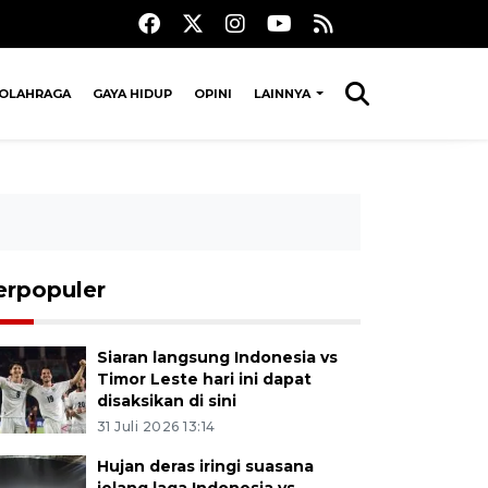
OLAHRAGA
GAYA HIDUP
OPINI
LAINNYA
erpopuler
Siaran langsung Indonesia vs
Timor Leste hari ini dapat
disaksikan di sini
31 Juli 2026 13:14
Hujan deras iringi suasana