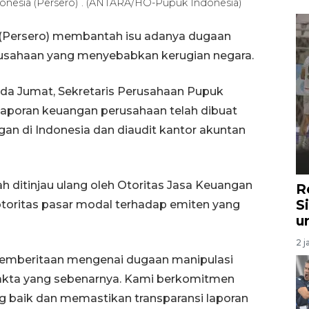
nesia (Persero) . (ANTARA/HO-Pupuk Indonesia)
 (Persero) membantah isu adanya dugaan
rusahaan yang menyebabkan kerugian negara.
ada Jumat, Sekretaris Perusahaan Pupuk
aporan keuangan perusahaan telah dibuat
an di Indonesia dan diaudit kantor akuntan
lah ditinjau ulang oleh Otoritas Jasa Keuangan
R
S
toritas pasar modal terhadap emiten yang
u
2 j
emberitaan mengenai dugaan manipulasi
fakta yang sebenarnya. Kami berkomitmen
g baik dan memastikan transparansi laporan