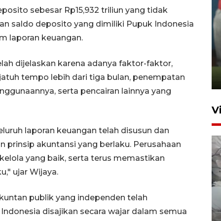
eposito sebesar Rp15,932 triliun yang tidak
n saldo deposito yang dimiliki Pupuk Indonesia
lam laporan keuangan.
ANTARA Babel-Kanwil
KemenHAM Babel Jalin Kerja
Sama
elah dijelaskan karena adanya faktor-faktor,
atuh tempo lebih dari tiga bulan, penempatan
22 Juni 2026 16:35
nggunaannya, serta pencairan lainnya yang
V
uruh laporan keuangan telah disusun dan
an prinsip akuntansi yang berlaku. Perusahaan
kelola yang baik, serta terus memastikan
," ujar Wijaya.
akuntan publik yang independen telah
BPBD Pangkalpinang
ndonesia disajikan secara wajar dalam semua
siagakan air bersih hadapi