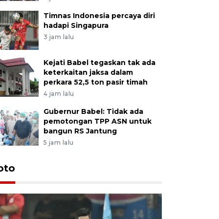
Timnas Indonesia percaya diri
hadapi Singapura
3 jam lalu
Kejati Babel tegaskan tak ada
keterkaitan jaksa dalam
perkara 52,5 ton pasir timah
4 jam lalu
Gubernur Babel: Tidak ada
pemotongan TPP ASN untuk
bangun RS Jantung
5 jam lalu
Festival 
oto
Perkuat 
Bangka B
13 Juli 2026 14: