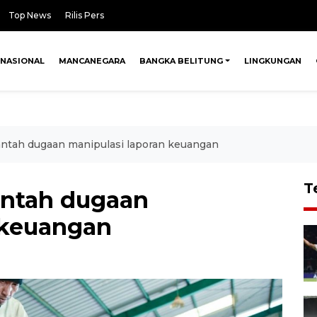
Top News
Rilis Pers
NASIONAL
MANCANEGARA
BANGKA BELITUNG
LINGKUNGAN
ntah dugaan manipulasi laporan keuangan
T
antah dugaan
 keuangan