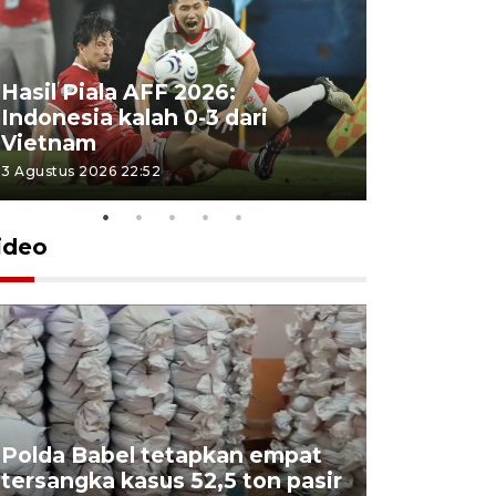
Hasil Piala AFF 2026:
Indonesia kalah 0-3 dari
Vietnam
3 Agustus 2026 22:52
ideo
Polda Babel tetapkan empat
tersangka kasus 52,5 ton pasir
Mendukb