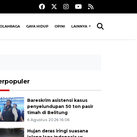
OLAHRAGA
GAYA HIDUP
OPINI
LAINNYA
erpopuler
Bareskrim asistensi kasus
penyelundupan 50 ton pasir
timah di Belitung
6 Agustus 2026 16:06
Hujan deras iringi suasana