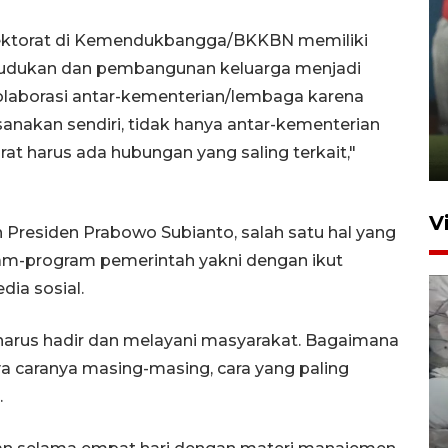
rektorat di Kemendukbangga/BKKBN memiliki
dudukan dan pembangunan keluarga menjadi
ANTARA Babel-Kanwil
olaborasi antar-kementerian/lembaga karena
KemenHAM Babel Jalin Kerja
anakan sendiri, tidak hanya antar-kementerian
Sama
orat harus ada hubungan yang saling terkait,"
22 Juni 2026 16:35
V
 Presiden Prabowo Subianto, salah satu hal yang
am-program pemerintah yakni dengan ikut
ia sosial.
a harus hadir dan melayani masyarakat. Bagaimana
a caranya masing-masing, cara yang paling
.
BPBD Pangkalpinang
siagakan air bersih hadapi