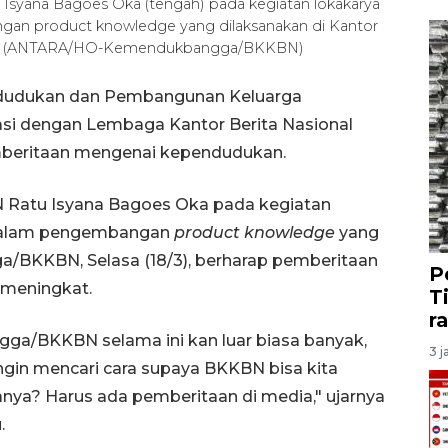
yana Bagoes Oka (tengah) pada kegiatan lokakarya
an product knowledge yang dilaksanakan di Kantor
5). (ANTARA/HO-Kemendukbangga/BKKBN)
ndudukan dan Pembangunan Keluarga
i dengan Lembaga Kantor Berita Nasional
beritaan mengenai kependudukan.
atu Isyana Bagoes Oka pada kegiatan
 dalam pengembangan
product knowledge
yang
/BKKBN, Selasa (18/3), berharap pemberitaan
P
meningkat.
T
r
ga/BKKBN selama ini kan luar biasa banyak,
3 j
ingin mencari cara supaya BKKBN bisa kita
anya? Harus ada pemberitaan di media," ujarnya
.