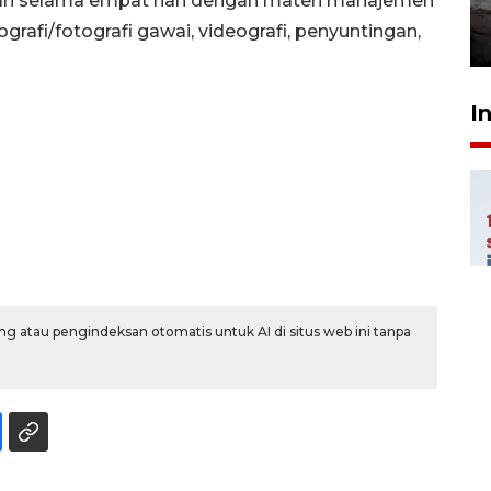
kan selama empat hari dengan materi manajemen
kekeringan
otografi/fotografi gawai, videografi, penyuntingan,
30 Juli 2026 18:52
I
g atau pengindeksan otomatis untuk AI di situs web ini tanpa