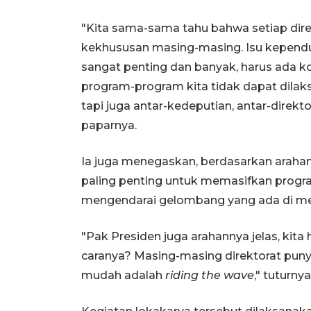
"Kita sama-sama tahu bahwa setiap di
kekhususan masing-masing. Isu kepen
sangat penting dan banyak, harus ada k
program-program kita tidak dapat dilaks
tapi juga antar-kedeputian, antar-direkt
paparnya.
Ia juga menegaskan, berdasarkan arahan
paling penting untuk memasifkan progr
mengendarai gelombang yang ada di med
"Pak Presiden juga arahannya jelas, kit
caranya? Masing-masing direktorat puny
mudah adalah
riding the wave
," tuturnya