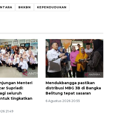
ANTARA
BKKBN
KEPENDUDUKAN
Ekonomi triwulan II-2026
tumbuh 5,29 persen
njungan Menteri
Mendukbangga pastikan
2026-08-06 18:45:00
zar Supriadi:
distribusi MBG 3B di Bangka
agi seluruh
Belitung tepat sasaran
ntuk tingkatkan
6 Agustus 2026 20:55
026 21:49