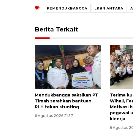
KEMENDUKBANGGA
LKBN ANTARA
Berita Terkait
Mendukbangga saksikan PT
Terima ku
Timah serahkan bantuan
Wihaji, Fa
RLH tekan stunting
Motivasi b
pegawai u
6 Agustus 2026 21:57
kinerja
6 Agustus 2