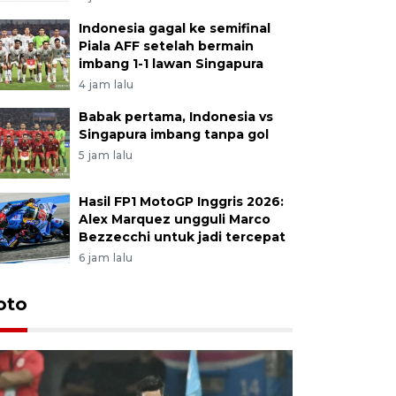
Indonesia gagal ke semifinal
Piala AFF setelah bermain
imbang 1-1 lawan Singapura
4 jam lalu
Babak pertama, Indonesia vs
Singapura imbang tanpa gol
5 jam lalu
Hasil FP1 MotoGP Inggris 2026:
Alex Marquez ungguli Marco
Bezzecchi untuk jadi tercepat
6 jam lalu
Festival 
oto
Perkuat 
Bangka B
13 Juli 2026 14: