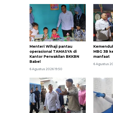
Menteri Wihaji pantau
Kemenduk
operasional TAMASYA di
MBG 3B ke
Kantor Perwakilan BKKBN
manfaat
Babel
6 Agustus 20
6 Agustus 2026 19:50