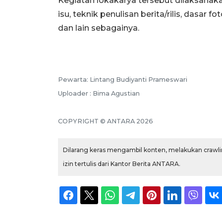
Kegiatan lokakarya tersebut dilaksana
isu, teknik penulisan berita/rilis, dasar f
dan lain sebagainya.
Pewarta: Lintang Budiyanti Prameswari
Uploader : Bima Agustian
COPYRIGHT © ANTARA 2026
Dilarang keras mengambil konten, melakukan crawlin
izin tertulis dari Kantor Berita ANTARA.