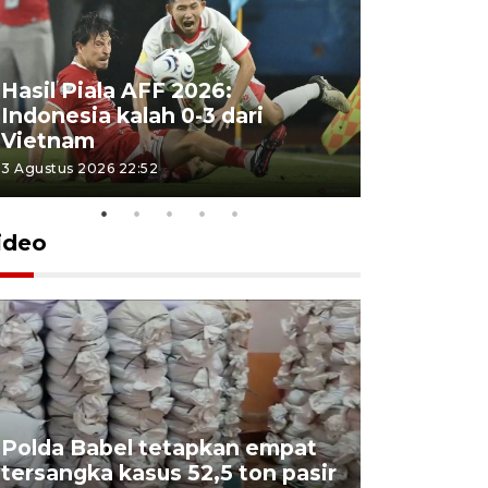
Hasil Piala AFF 2026:
Indonesia kalah 0-3 dari
Vietnam
3 Agustus 2026 22:52
ideo
Polda Babel tetapkan empat
tersangka kasus 52,5 ton pasir
Mendukb