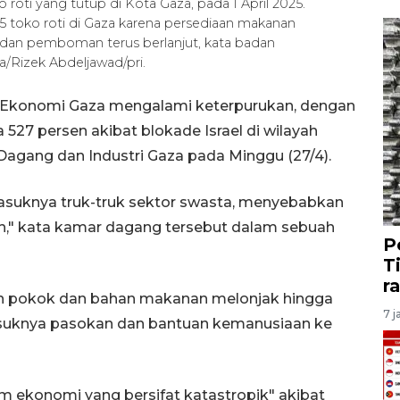
 roti yang tutup di Kota Gaza, pada 1 April 2025.
toko roti di Gaza karena persediaan makanan
, dan pemboman terus berlanjut, kata badan
/Rizek Abdeljawad/pri.
 - Ekonomi Gaza mengalami keterpurukan, dengan
27 persen akibat blokade Israel di wilayah
agang dan Industri Gaza pada Minggu (27/4).
asuknya truk-truk sektor swasta, menyebabkan
uh," kata kamar dagang tersebut dalam sebuah
P
T
r
han pokok dan bahan makanan melonjak hingga
7 j
asuknya pasokan dan bantuan kemanusiaan ke
m ekonomi yang bersifat katastropik" akibat