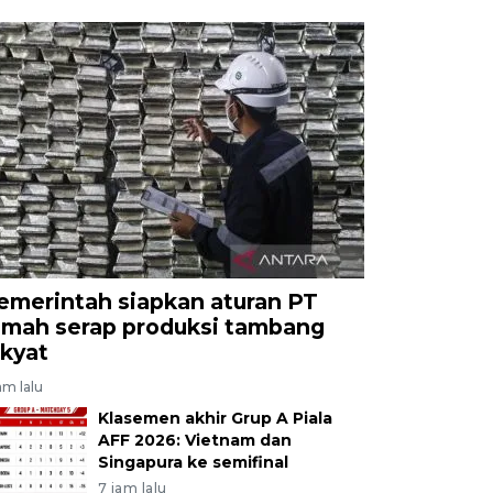
emerintah siapkan aturan PT
imah serap produksi tambang
akyat
am lalu
Klasemen akhir Grup A Piala
AFF 2026: Vietnam dan
Singapura ke semifinal
7 jam lalu