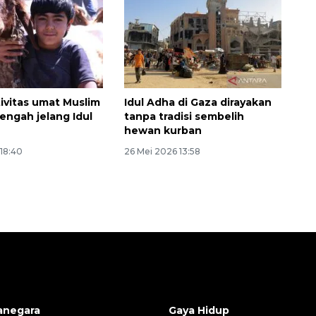
tivitas umat Muslim
Idul Adha di Gaza dirayakan
engah jelang Idul
tanpa tradisi sembelih
hewan kurban
18:40
26 Mei 2026 13:58
anegara
Gaya Hidup