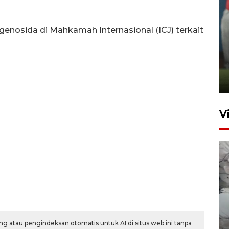
enosida di Mahkamah Internasional (ICJ) terkait
ANTARA Babel-Kanwil
KemenHAM Babel Jalin Kerja
Sama
22 Juni 2026 16:35
V
BPBD Pangkalpinang
siagakan air bersih hadapi
g atau pengindeksan otomatis untuk AI di situs web ini tanpa