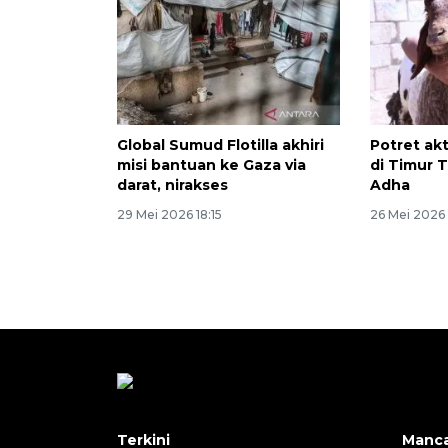
Global Sumud Flotilla akhiri
Potret ak
misi bantuan ke Gaza via
di Timur T
darat, nirakses
Adha
29 Mei 2026 18:15
26 Mei 2026 
Terkini
Manc