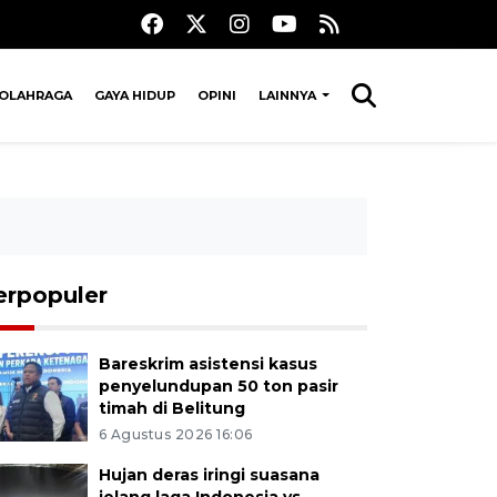
OLAHRAGA
GAYA HIDUP
OPINI
LAINNYA
erpopuler
Bareskrim asistensi kasus
penyelundupan 50 ton pasir
timah di Belitung
6 Agustus 2026 16:06
Hujan deras iringi suasana