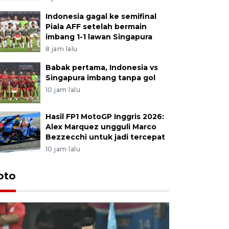
Indonesia gagal ke semifinal
Piala AFF setelah bermain
imbang 1-1 lawan Singapura
8 jam lalu
Babak pertama, Indonesia vs
Singapura imbang tanpa gol
10 jam lalu
Hasil FP1 MotoGP Inggris 2026:
Alex Marquez ungguli Marco
Bezzecchi untuk jadi tercepat
10 jam lalu
Festival 
oto
Perkuat 
Bangka B
13 Juli 2026 14: