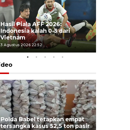
Hasil Piala AFF 2026:
Indonesia kalah 0-3 dari
Vietnam
3 Agustus 2026 22:52
ideo
Polda Babel tetapkan empat
tersangka kasus 52,5 ton pasir
Mendukb