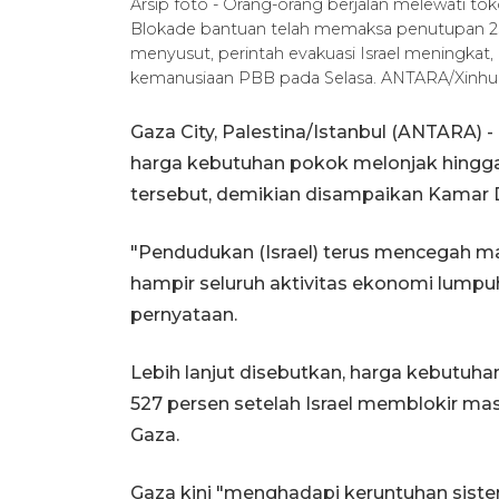
Arsip foto - Orang-orang berjalan melewati toko
Blokade bantuan telah memaksa penutupan 25 
menyusut, perintah evakuasi Israel meningkat
kemanusiaan PBB pada Selasa. ANTARA/Xinhua
Gaza City, Palestina/Istanbul (ANTARA)
harga kebutuhan pokok melonjak hingga 5
tersebut, demikian disampaikan Kamar D
"Pendudukan (Israel) terus mencegah m
hampir seluruh aktivitas ekonomi lump
pernyataan.
Lebih lanjut disebutkan, harga kebutu
527 persen setelah Israel memblokir m
Gaza.
Gaza kini "menghadapi keruntuhan siste