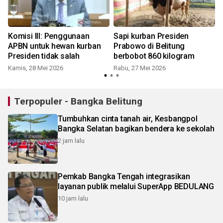
i
Komisi III: Penggunaan
Sapi kurban Presiden
APBN untuk hewan kurban
Prabowo di Belitung
Presiden tidak salah
berbobot 860 kilogram
Kamis, 28 Mei 2026
Rabu, 27 Mei 2026
S
Terpopuler - Bangka Belitung
Tumbuhkan cinta tanah air, Kesbangpol
Bangka Selatan bagikan bendera ke sekolah
2 jam lalu
Pemkab Bangka Tengah integrasikan
layanan publik melalui SuperApp BEDULANG
10 jam lalu