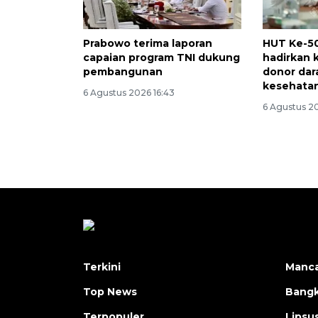
Prabowo terima laporan
HUT Ke-5
capaian program TNI dukung
hadirkan 
pembangunan
donor dar
kesehatan 
6 Agustus 2026 16:43
6 Agustus 20
Terkini
Manc
Top News
Bangk
Terpopuler
Lipsu