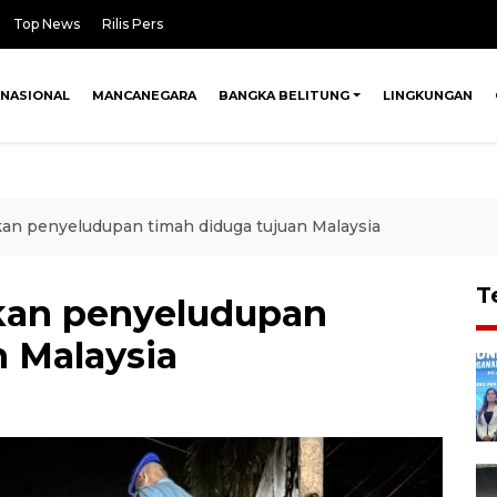
Top News
Rilis Pers
NASIONAL
MANCANEGARA
BANGKA BELITUNG
LINGKUNGAN
kan penyeludupan timah diduga tujuan Malaysia
T
lkan penyeludupan
n Malaysia