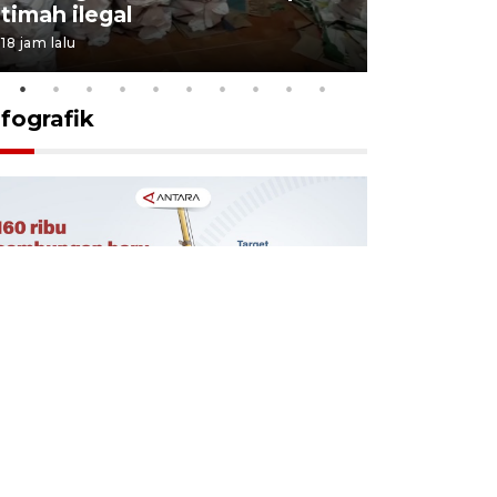
timah ilegal
aktif sal
18 jam lalu
6 Agustus 2026
nfografik