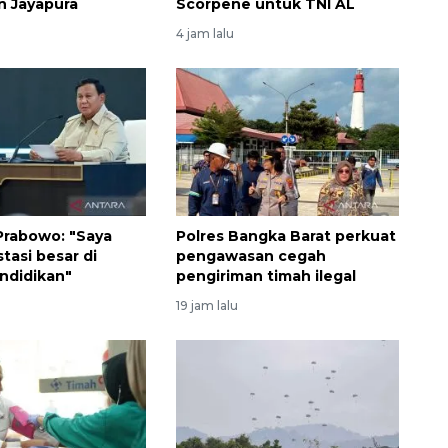
n Jayapura
Scorpene untuk TNI AL
4 jam lalu
Prabowo: "Saya
Polres Bangka Barat perkuat
stasi besar di
pengawasan cegah
Ekonomi triwulan II-2026
ndidikan"
pengiriman timah ilegal
tumbuh 5,29 persen
19 jam lalu
2026-08-06 18:45:00