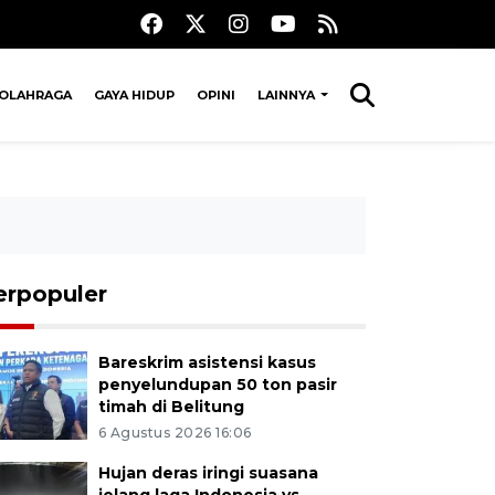
OLAHRAGA
GAYA HIDUP
OPINI
LAINNYA
erpopuler
Bareskrim asistensi kasus
penyelundupan 50 ton pasir
timah di Belitung
6 Agustus 2026 16:06
Hujan deras iringi suasana