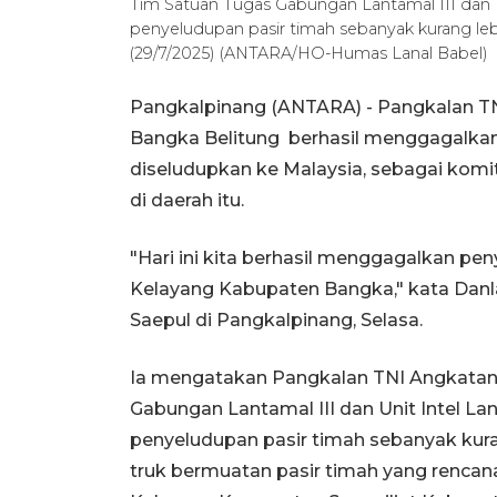
Tim Satuan Tugas Gabungan Lantamal III dan U
penyeludupan pasir timah sebanyak kurang lebih
(29/7/2025) (ANTARA/HO-Humas Lanal Babel)
Pangkalpinang (ANTARA) - Pangkalan TNI
Bangka Belitung berhasil menggagalkan 
diseludupkan ke Malaysia, sebagai ko
di daerah itu.
"Hari ini kita berhasil menggagalkan peny
Kelayang Kabupaten Bangka," kata Danla
Saepul di Pangkalpinang, Selasa.
Ia mengatakan Pangkalan TNI Angkatan 
Gabungan Lantamal III dan Unit Intel L
penyeludupan pasir timah sebanyak kur
truk bermuatan pasir timah yang rencana