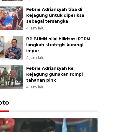
Febrie Adriansyah tiba di
Kejagung untuk diperiksa
sebagai tersangka
4 jam lalu
BP BUMN nilai hilirisasi PTPN
langkah strategis kurangi
impor
4 jam lalu
Febrie Adriansyah ke
Kejagung gunakan rompi
tahanan pink
4 jam lalu
Festival 
oto
Perkuat 
Bangka B
13 Juli 2026 14: