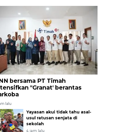
NN bersama PT Timah
ntensifkan "Granat' berantas
arkoba
am lalu
Yayasan akui tidak tahu asal-
usul ratusan senjata di
sekolah
4 jam lalu