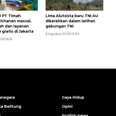
0 PT Timah
Lima Alutsista baru TNI AU
khitanan massal,
dikerahkan dalam latihan
ah dan layanan
gabungan TNI
gratis di Jakarta
6 Agustus 2026 13:30
26 16:16
anegara
Gaya Hidup
a Belitung
Opini
s
English-news