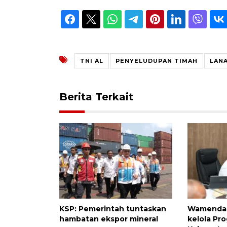
TNI AL
PENYELUDUPAN TIMAH
LAN
Berita Terkait
KSP: Pemerintah tuntaskan
Wamendagr
hambatan ekspor mineral
kelola Pr