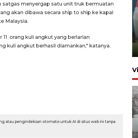
tim satgas menyergap satu unit truk bermuatan
yang akan dibawa secara ship to ship ke kapal
e Malaysia.
ANTARA Babel-Kanwil
KemenHAM Babel Jalin Kerja
 11 orang kuli angkut yang berlarian
Sama
g kuli angkut berhasil diamankan," katanya.
22 Juni 2026 16:35
V
g atau pengindeksan otomatis untuk AI di situs web ini tanpa
BPBD Pangkalpinang
siagakan air bersih hadapi