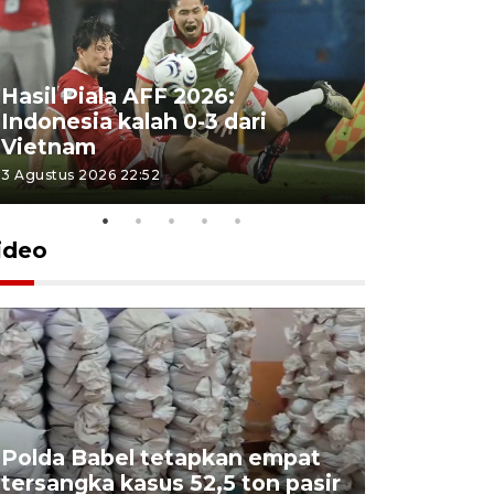
Hasil Piala AFF 2026:
Indonesia kalah 0-3 dari
Vietnam
3 Agustus 2026 22:52
ideo
Polda Babel tetapkan empat
tersangka kasus 52,5 ton pasir
Mendukb