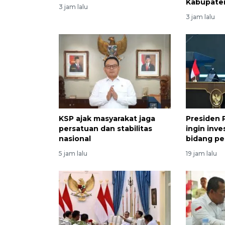
Kabupate
3 jam lalu
3 jam lalu
KSP ajak masyarakat jaga
Presiden 
persatuan dan stabilitas
ingin inve
nasional
bidang pe
5 jam lalu
19 jam lalu