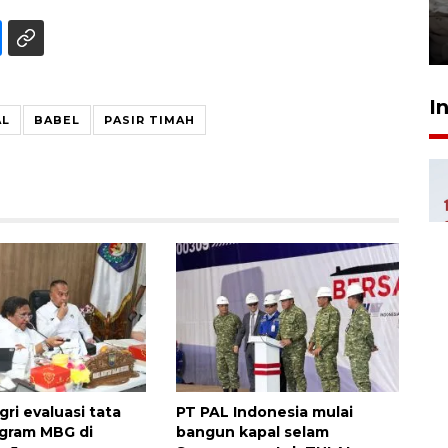
kekeringan
30 Juli 2026 18:52
I
AL
BABEL
PASIR TIMAH
i evaluasi tata
PT PAL Indonesia mulai
ogram MBG di
bangun kapal selam