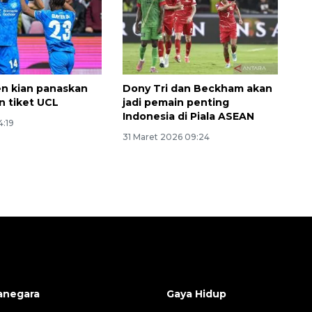
n kian panaskan
Dony Tri dan Beckham akan
n tiket UCL
jadi pemain penting
Indonesia di Piala ASEAN
4:19
31 Maret 2026 09:24
anegara
Gaya Hidup