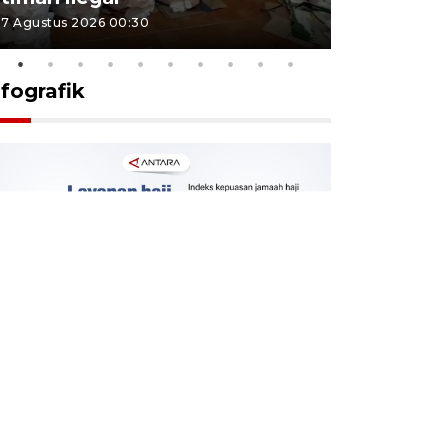
7 Agustus 2026 00:30
6 Agustus 2026
nfografik