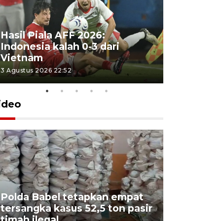
Hasil Piala AFF 2026:
Indonesia kalah 0-3 dari
Vietnam
3 Agustus 2026 22:52
ideo
Polda Babel tetapkan empat
tersangka kasus 52,5 ton pasir
Mendukb
timah ilegal
aktif sal