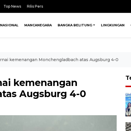
Top News
Rilis Pers
NASIONAL
MANCANEGARA
BANGKA BELITUNG
LINGKUNGAN
warnai kemenangan Monchengladbach atas Augsburg 4-0
T
rnai kemenangan
tas Augsburg 4-0