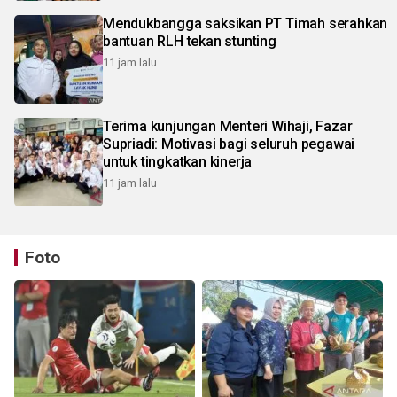
Mendukbangga saksikan PT Timah serahkan
bantuan RLH tekan stunting
11 jam lalu
Terima kunjungan Menteri Wihaji, Fazar
Supriadi: Motivasi bagi seluruh pegawai
untuk tingkatkan kinerja
11 jam lalu
Foto