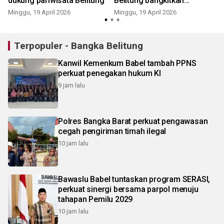
dukung pariwisata Belitung
Belitung bangkitkan
pariwisata
Minggu, 19 April 2026
Minggu, 19 April 2026
S
Terpopuler - Bangka Belitung
Kanwil Kemenkum Babel tambah PPNS
perkuat penegakan hukum KI
9 jam lalu
Polres Bangka Barat perkuat pengawasan
cegah pengiriman timah ilegal
10 jam lalu
Bawaslu Babel tuntaskan program SERASI,
perkuat sinergi bersama parpol menuju
tahapan Pemilu 2029
10 jam lalu