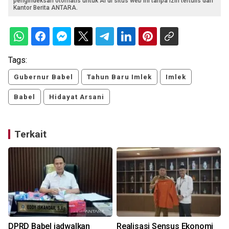
pengindeksan otomatis untuk AI di situs web ini tanpa izin tertulis dari
Kantor Berita ANTARA.
Tags:
Gubernur Babel
Tahun Baru Imlek
Imlek
Babel
Hidayat Arsani
Terkait
DPRD Babel jadwalkan
Realisasi Sensus Ekonomi