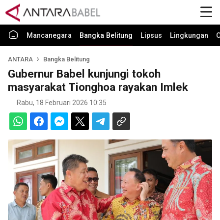
Mancanegara
Bangka Belitung
Lipsus
Lingkungan
O
ANTARA
Bangka Belitung
Gubernur Babel kunjungi tokoh
masyarakat Tionghoa rayakan Imlek
Rabu, 18 Februari 2026 10:35