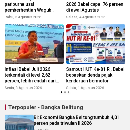
paripurna usul
2026 Babel capai 76 persen
pemberhentian Wagub
di awal Agustus
Hellyana
Rabu, 5 Agustus 2026
Selasa, 4 Agustus 2026
Inflasi Babel Juli 2026
Sambut HUT Ke-81 RI, Babel
terkendali di level 2,62
bebaskan denda pajak
persen, lebih rendah dari
kendaraan bermotor
nasional
Senin, 3 Agustus 2026
Sabtu, 1 Agustus 2026
J
Terpopuler - Bangka Belitung
BI: Ekonomi Bangka Belitung tumbuh 4,01
persen pada triwulan II 2026