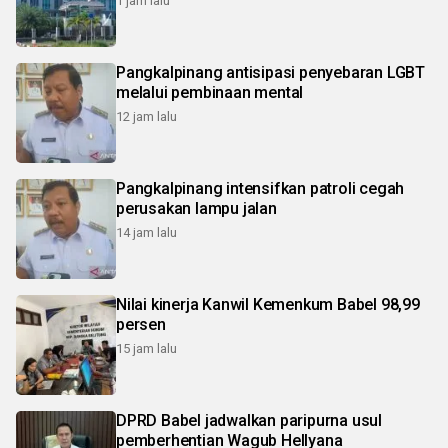
1 jam lalu
Pangkalpinang antisipasi penyebaran LGBT
melalui pembinaan mental
12 jam lalu
Pangkalpinang intensifkan patroli cegah
perusakan lampu jalan
14 jam lalu
Nilai kinerja Kanwil Kemenkum Babel 98,99
persen
15 jam lalu
DPRD Babel jadwalkan paripurna usul
pemberhentian Wagub Hellyana