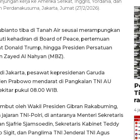
ungan kerja ke Amerika Serikat, Inggris, Yordania, dan
m Perdanakusuma, Jakarta, Jumat (27/2/2026).
ubianto tiba di Tanah Air seusai merampungkan
uti kehadiran di Board of Peace, pertemuan
kat Donald Trump, hingga Presiden Persatuan
n Zayed Al Nahyan (MBZ).
 di Jakarta, pesawat kepresidenan Garuda
en Prabowo mendarat di Pangkalan TNI AU
P
kitar pukul 08.00 WIB.
T
r
ambut oleh Wakil Presiden Gibran Rakabuming,
4 j
jajaran TNI-Polri, di antaranya Menteri Sekretaris
n Sjafrie Sjamsoedin, Sekretaris Kabinet Teddy
tyo Sigit, dan Panglima TNI Jenderal TNI Agus