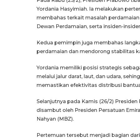
Pada Rabu (25/2), Presiden Prabowo tib
Yordania Hasyimiah. Ia melakukan pertem
membahas terkait masalah perdamaian di
Dewan Perdamaian, serta insiden-insiden 
Kedua pemimpin juga membahas langka
perdamaian dan mendorong stabilitas 
Yordania memiliki posisi strategis seba
melalui jalur darat, laut, dan udara, sehin
memastikan efektivitas distribusi bant
Selanjutnya pada Kamis (26/2) Presiden 
disambut oleh Presiden Persatuan Emir
Nahyan (MBZ).
Pertemuan tersebut menjadi bagian dari