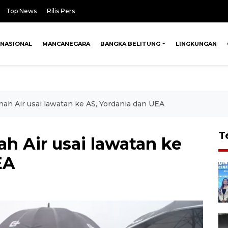
Top News
Rilis Pers
NASIONAL
MANCANEGARA
BANGKA BELITUNG
LINGKUNGAN
nah Air usai lawatan ke AS, Yordania dan UEA
T
ah Air usai lawatan ke
EA