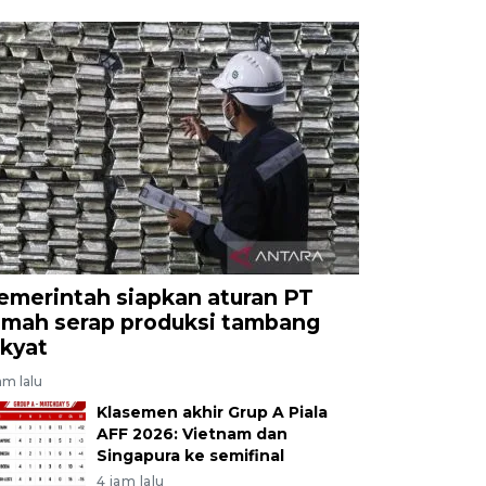
emerintah siapkan aturan PT
imah serap produksi tambang
akyat
am lalu
Klasemen akhir Grup A Piala
AFF 2026: Vietnam dan
Singapura ke semifinal
4 jam lalu