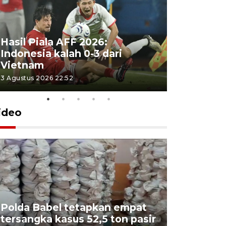
Hasil Piala AFF 2026:
Indonesia kalah 0-3 dari
Vietnam
3 Agustus 2026 22:52
ideo
Polda Babel tetapkan empat
tersangka kasus 52,5 ton pasir
Mendukb