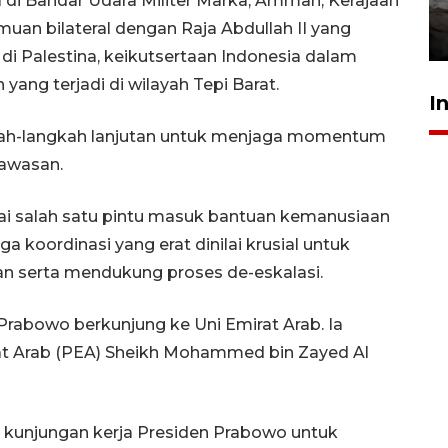
a di Bandar Udara Militer Marka, Amman, Kerajaan
kekeringan
uan bilateral dengan Raja Abdullah II yang
30 Juli 2026 18:52
 Palestina, keikutsertaan Indonesia dalam
yang terjadi di wilayah Tepi Barat.
I
h-langkah lanjutan untuk menjaga momentum
kawasan.
gai salah satu pintu masuk bantuan kemanusiaan
gga koordinasi yang erat dinilai krusial untuk
uan serta mendukung proses de-eskalasi.
Prabowo berkunjung ke Uni Emirat Arab. Ia
at Arab (PEA) Sheikh Mohammed bin Zayed Al
 kunjungan kerja Presiden Prabowo untuk