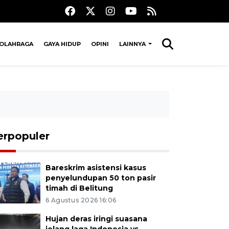
OLAHRAGA
GAYA HIDUP
OPINI
LAINNYA
erpopuler
Bareskrim asistensi kasus
penyelundupan 50 ton pasir
timah di Belitung
6 Agustus 2026 16:06
Hujan deras iringi suasana