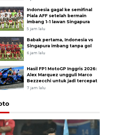
Indonesia gagal ke semifinal
Piala AFF setelah bermain
imbang 1-1 lawan Singapura
5 jam lalu
Babak pertama, Indonesia vs
Singapura imbang tanpa gol
6 jam lalu
Hasil FP1 MotoGP Inggris 2026:
Alex Marquez ungguli Marco
Bezzecchi untuk jadi tercepat
7 jam lalu
Festival 
oto
Perkuat 
Bangka B
13 Juli 2026 14: