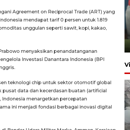
ngani Agreement on Reciprocal Trade (ART) yang
donesia mendapat tarif 0 persen untuk 1.819
ANTARA Babel-Kanwil
omoditas unggulan seperti sawit, kopi, kakao,
KemenHAM Babel Jalin Kerja
Sama
22 Juni 2026 16:35
den Prabowo menyaksikan penandatanganan
Pengelola Investasi Danantara Indonesia (BPI
V
nggris.
en teknologi chip untuk sektor otomotif global
 pusat data dan kecerdasan buatan (artificial
but, Indonesia menargetkan percepatan
ma ini menjadi fondasi berbagai inovasi digital
BPBD Pangkalpinang
siagakan air bersih hadapi