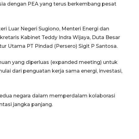
sia dengan PEA yang terus berkembang pesat
ri Luar Negeri Sugiono, Menteri Energi dan
kretaris Kabinet Teddy Indra Wijaya, Duta Besar
tur Utama PT Pindad (Persero) Sigit P Santosa.
muan yang diperluas (expanded meeting) untuk
ai dari penguatan kerja sama energi, investasi,
Ekonomi triwulan II-2026
tumbuh 5,29 persen
edua negara dalam memperdalam kolaborasi
2026-08-06 18:45:00
tasi jangka panjang.