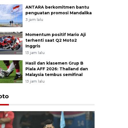
ANTARA berkomitmen bantu
penguatan promosi Mandalika
3 jam lalu
Momentum positif Mario Aji
terhenti saat Q2 Moto2
Inggris
13 jam lalu
Hasil dan klasemen Grup B
Piala AFF 2026: Thailand dan
Malaysia tembus semifinal
13 jam lalu
Festival 
oto
Perkuat 
Bangka B
13 Juli 2026 14: