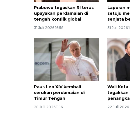
Prabowo tegaskan RI terus
Laporan m
upayakan perdamaian di
setuju me
tengah konflik global
senjata b
31 Juli 2026 16:58
31 Juli 2026 
Paus Leo XIV kembali
Wali Kota
serukan perdamaian di
tegakkan 
Timur Tengah
penangka
28 Juli 2026 11:16
22 Juli 2026