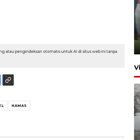
ANTARA Babel-Kanwil
KemenHAM Babel Jalin Kerja
Sama
22 Juni 2026 16:35
g atau pengindeksan otomatis untuk AI di situs web ini tanpa
V
EL
HAMAS
BPBD Pangkalpinang
siagakan air bersih hadapi