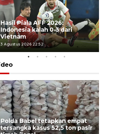
Hasil Piala AFF 2026:
Indonesia kalah 0-3 dari
Vietnam
3 Agustus 2026 22:52
ideo
Polda Babel tetapkan empat
tersangka kasus 52,5 ton pasir
Mendukb