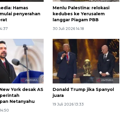
edia: Hamas
Menlu Palestina: relokasi
mulai penyerahan
kedubes ke Yerusalem
erat
langgar Piagam PBB
14:37
30 Juli 2026 14:18
Layanan haji Indonesia
semakin memuaskan
 New York desak AS
Donald Trump jika Spanyol
2026-08-08 15:00:00
perintah
juara
pan Netanyahu
19 Juli 2026 13:33
 14:50