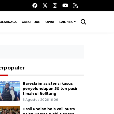
OLAHRAGA
GAYA HIDUP
OPINI
LAINNYA
erpopuler
Bareskrim asistensi kasus
penyelundupan 50 ton pasir
timah di Belitung
6 Agustus 2026 16:06
Hasil undian bola voli putra