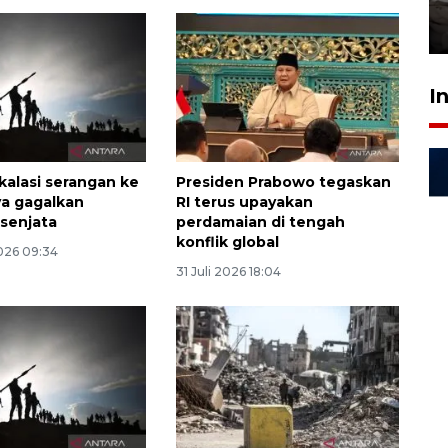
kekeringan
30 Juli 2026 18:52
I
kalasi serangan ke
Presiden Prabowo tegaskan
a gagalkan
RI terus upayakan
senjata
perdamaian di tengah
konflik global
026 09:34
31 Juli 2026 18:04