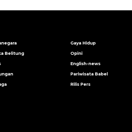
anegara
Gaya Hidup
a Belitung
Opini
s
English-news
ungan
Pariwisata Babel
aga
Rilis Pers