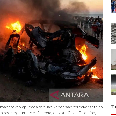
T
emadamkan api pada sebuah kendaraan terbakar setelah
seorang jurnalis Al Jazeera, di Kota Gaza, Palestina,