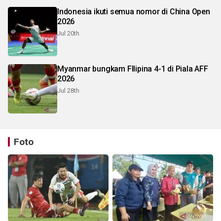
Indonesia ikuti semua nomor di China Open
2026
Jul 20th
Myanmar bungkam FIlipina 4-1 di Piala AFF
2026
Jul 28th
Foto