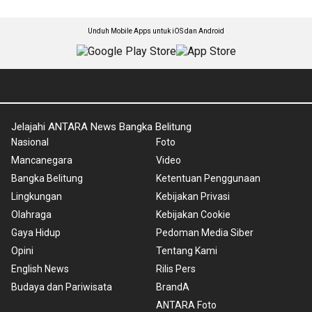
Unduh Mobile Apps untuk iOS dan Android
Jelajahi ANTARA News Bangka Belitung
Nasional
Foto
Mancanegara
Video
Bangka Belitung
Ketentuan Penggunaan
Lingkungan
Kebijakan Privasi
Olahraga
Kebijakan Cookie
Gaya Hidup
Pedoman Media Siber
Opini
Tentang Kami
English News
Rilis Pers
Budaya dan Pariwisata
BrandA
ANTARA Foto