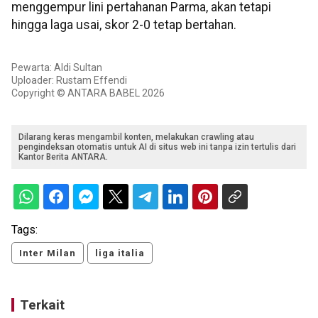
menggempur lini pertahanan Parma, akan tetapi
hingga laga usai, skor 2-0 tetap bertahan.
Pewarta: Aldi Sultan
Uploader: Rustam Effendi
Copyright © ANTARA BABEL 2026
Dilarang keras mengambil konten, melakukan crawling atau
pengindeksan otomatis untuk AI di situs web ini tanpa izin tertulis dari
Kantor Berita ANTARA.
Tags:
Inter Milan
liga italia
Terkait