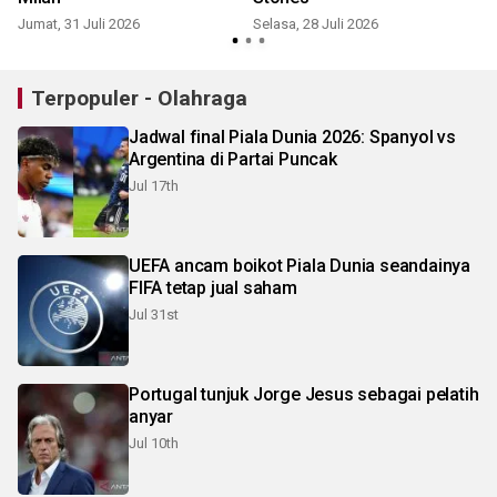
Jumat, 31 Juli 2026
Selasa, 28 Juli 2026
S
Terpopuler - Olahraga
Jadwal final Piala Dunia 2026: Spanyol vs
Argentina di Partai Puncak
Jul 17th
UEFA ancam boikot Piala Dunia seandainya
FIFA tetap jual saham
Jul 31st
Portugal tunjuk Jorge Jesus sebagai pelatih
anyar
Jul 10th