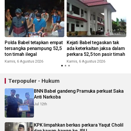
Polda Babel tetapkan empat
Kejati Babel tegaskan tak
tersangka penampung 52,5
ada keterkaitan jaksa dalam
ton timah ilegal
perkara 52,5 ton pasir timah
Kamis, 6 Agustus 2026
Kamis, 6 Agustus 2026
Terpopuler - Hukum
BNN Babel gandeng Pramuka perkuat Saka
Anti Narkoba
Jul 12th
KPK limpahkan berkas perkara Yaqut Cholil
dan kawan-kawan ke JPU