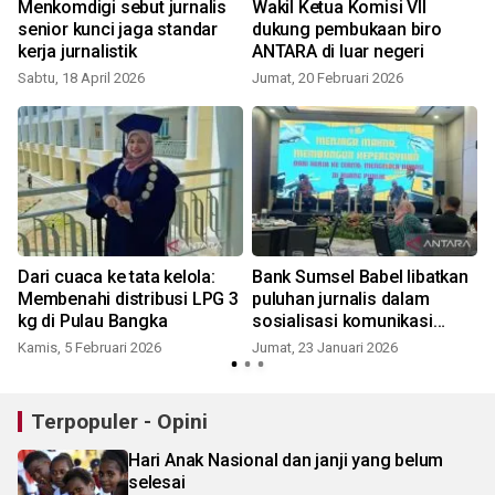
Menkomdigi sebut jurnalis
Wakil Ketua Komisi VII
senior kunci jaga standar
dukung pembukaan biro
kerja jurnalistik
ANTARA di luar negeri
Sabtu, 18 April 2026
Jumat, 20 Februari 2026
R
Dari cuaca ke tata kelola:
Bank Sumsel Babel libatkan
Membenahi distribusi LPG 3
puluhan jurnalis dalam
kg di Pulau Bangka
sosialisasi komunikasi
perusahaan
Kamis, 5 Februari 2026
Jumat, 23 Januari 2026
Terpopuler - Opini
Hari Anak Nasional dan janji yang belum
selesai