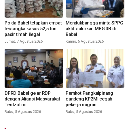
Polda Babel tetapkan empat
Mendukbangga minta SPPG
tersangka kasus 52,5 ton
aktif salurkan MBG 3B di
pasir timah ilegal
Babel
Jumat, 7 Agustus 2026
Kamis, 6 Agustus 2026
DPRD Babel gelar RDP
Pemkot Pangkalpinang
dengan Aliansi Masyarakat
gandeng KP2MI cegah
Terdzolimi
pekerja migran
nonprosedural
Rabu, 5 Agustus 2026
Rabu, 5 Agustus 2026