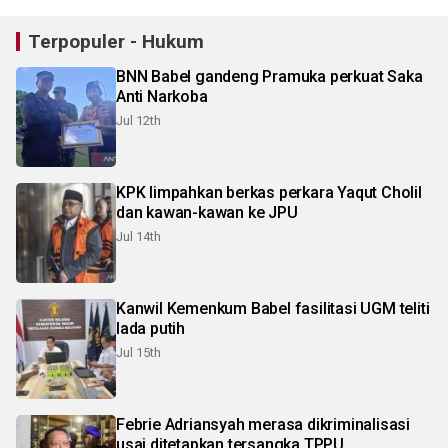
Terpopuler - Hukum
BNN Babel gandeng Pramuka perkuat Saka
Anti Narkoba
Jul 12th
KPK limpahkan berkas perkara Yaqut Cholil
dan kawan-kawan ke JPU
Jul 14th
Kanwil Kemenkum Babel fasilitasi UGM teliti
lada putih
Jul 15th
Febrie Adriansyah merasa dikriminalisasi
usai ditetapkan tersangka TPPU