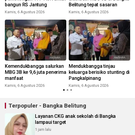
bangun RS Jantung
Belitung tepat sasaran
Kamis, 6 Agustus 2026
Kamis, 6 Agustus 2026
h
Kemendukbangga salurkan
Mendukbangga tinjau
MBG 3B ke 9,6 juta penerima
keluarga berisiko stunting di
manfaat
Pangkalpinang
Kamis, 6 Agustus 2026
Kamis, 6 Agustus 2026
Terpopuler - Bangka Belitung
Layanan CKG anak sekolah di Bangka
lampaui target
1 jam lalu