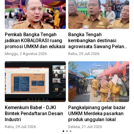
Pemkab Bangka Tengah
Bangka Tengah
jadikan KOBALORASI ruang
kembangkan destinasi
promosi UMKM dan edukasi
agrowisata Sawang Pelangi
M
Namang
Minggu, 2 Agustus 2026
Rabu, 29 Juli 2026
Kemenkum Babel - DJKI
Pangkalpinang gelar bazar
Bimtek Pendaftaran Desain
UMKM Merdeka pasarkan
Industri
produk unggulan lokal
K
Rabu, 29 Juli 2026
Selasa, 21 Juli 2026