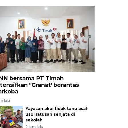
NN bersama PT Timah
ntensifkan "Granat' berantas
arkoba
am lalu
Yayasan akui tidak tahu asal-
usul ratusan senjata di
sekolah
2 jam lalu