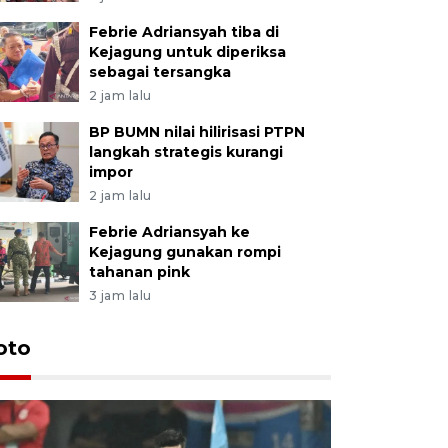
Febrie Adriansyah tiba di
Kejagung untuk diperiksa
sebagai tersangka
2 jam lalu
BP BUMN nilai hilirisasi PTPN
langkah strategis kurangi
impor
2 jam lalu
Febrie Adriansyah ke
Kejagung gunakan rompi
tahanan pink
3 jam lalu
Festival 
oto
Perkuat 
Bangka B
13 Juli 2026 14: