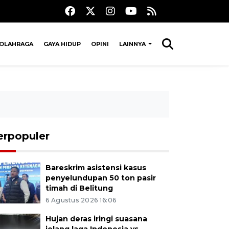
OLAHRAGA
GAYA HIDUP
OPINI
LAINNYA
erpopuler
Bareskrim asistensi kasus
penyelundupan 50 ton pasir
timah di Belitung
6 Agustus 2026 16:06
Hujan deras iringi suasana