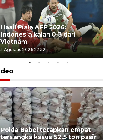
Hasil Piala AFF 2026:
Indonesia kalah 0-3 dari
Vietnam
3 Agustus 2026 22:52
ideo
Polda Babel tetapkan empat
tersangka kasus 52,5 ton pasir
Mendukb