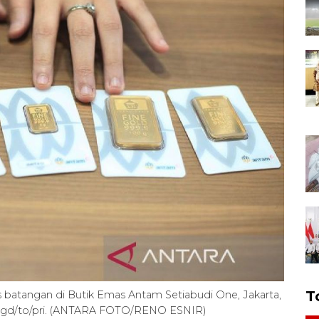
T
 batangan di Butik Emas Antam Setiabudi One, Jakarta,
/sgd/to/pri. (ANTARA FOTO/RENO ESNIR)