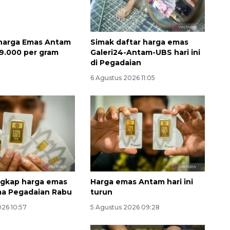
 harga Emas Antam
Simak daftar harga emas
9.000 per gram
Galeri24-Antam-UBS hari ini
di Pegadaian
6 Agustus 2026 11:05
Ekspedisi Rupiah Berdaulat
2026 sambangi Papua
2026-08-06 13:15:00
ngkap harga emas
Harga emas Antam hari ini
ma Pegadaian Rabu
turun
026 10:57
5 Agustus 2026 09:28