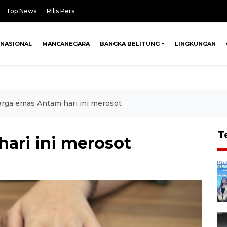
Top News
Rilis Pers
NASIONAL
MANCANEGARA
BANGKA BELITUNG
LINGKUNGAN
rga emas Antam hari ini merosot
T
ari ini merosot