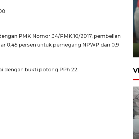
000
ANTARA Babel-Kanwil
KemenHAM Babel Jalin Kerja
ai dengan PMK Nomor 34/PMK.10/2017, pembelian
Sama
ar 0,45 persen untuk pemegang NPWP dan 0,9
22 Juni 2026 16:35
i dengan bukti potong PPh 22.
V
BPBD Pangkalpinang
siagakan air bersih hadapi