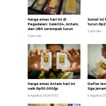
Harga emas hari ini di
Jumat ini
Pegadaian: Galeri24, Antam,
turun Rp2
dan UBS serempak turun
7 jam lalu
3 jam lalu
Harga emas Antam hari ini
Daftar le
naik Rp50.000/gr
tiga jena
6 Agustus 2026 10:52
5 Agustus 2