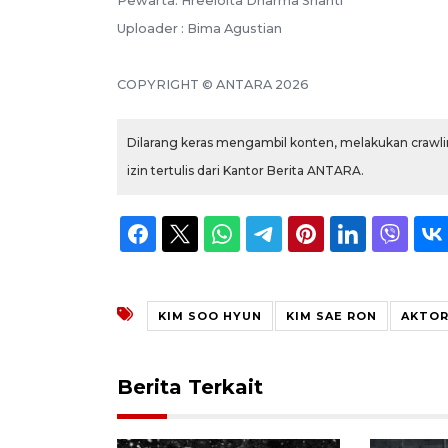
Pewarta: Hreeloita Dharma Shanti
Uploader : Bima Agustian
COPYRIGHT © ANTARA 2026
Dilarang keras mengambil konten, melakukan crawlin
izin tertulis dari Kantor Berita ANTARA.
KIM SOO HYUN
KIM SAE RON
AKTOR
Berita Terkait