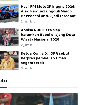
Hasil FP1 MotoGP Inggris 2026:
Alex Marquez ungguli Marco
Bezzecchi untuk jadi tercepat
2 jam lalu
Annisa Nurul Izza siap
harumkan Babel di ajang Duta
Wisata Nasional 2026
2 jam lalu
Ketua Komisi XII DPR sebut
Perpres pembelian timah
segera terbit
3 jam lalu
Festival 
oto
Perkuat 
Bangka B
13 Juli 2026 14: