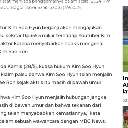
yun saat menyapa penggemarnya dalam acara "2024 Kim
SICC Bogor, Jawa Barat, Sabtu (7/9/2024).
tor Kim Soo Hyun berjanji akan mengajukan
au sekitar Rp355,5 miliar terhadap Youtuber Kim
ang aktor karena menyebarkan hoaks mengenai
Kim Sae Ron.
da Kamis (28/5), kuasa hukum Kim Soo Hyun
klaim palsu bahwa Kim Soo Hyun telah menjalin
I
 Ron sejak aktris itu masih di bawah umur.
A
l
ahwa Kim Soo Hyun menjalin hubungan jangka
32 
asih di bawah umur dan bahwa tekanan dari
ang telah menyebabkan kematiannya," kata
 dalam sebuah wawancara dengan MBC News.