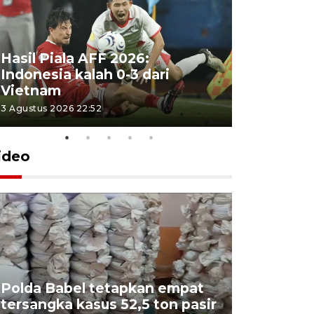
Hasil Piala AFF 2026:
Indonesia kalah 0-3 dari
Vietnam
3 Agustus 2026 22:52
ideo
Polda Babel tetapkan empat
tersangka kasus 52,5 ton pasir
Mendukb