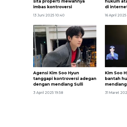
sita properti mewahnya
hukum ata
imbas kontroversi
di interne
13 Juni 2025 10:40
16 April 2025
Agensi Kim Soo Hyun
Kim Soo H
tanggapi kontroversi adegan
bantah h
dengan mendiang Sulli
mendiang
3 April 2025 19:58
31 Maret 20