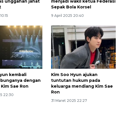
s unggahan jahat
menjadi wakil ketua Federasi
t
Sepak Bola Korsel
 10:15
9 April 2025 20:40
yun kembali
Kim Soo Hyun ajukan
ubunganya dengan
tuntutan hukum pada
 Kim Sae Ron
keluarga mendiang Kim Sae
Ron
25 22:30
31 Maret 2025 22:27