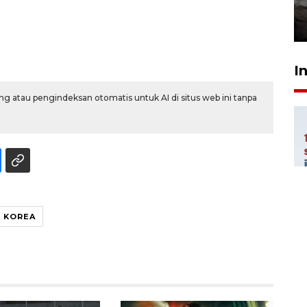
kekeringan
30 Juli 2026 18:52
I
g atau pengindeksan otomatis untuk AI di situs web ini tanpa
 KOREA