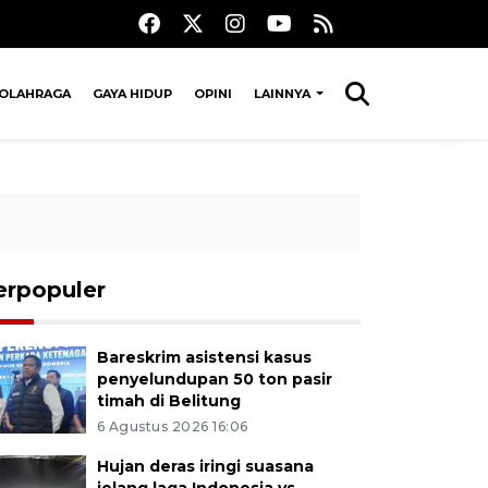
OLAHRAGA
GAYA HIDUP
OPINI
LAINNYA
erpopuler
Bareskrim asistensi kasus
penyelundupan 50 ton pasir
timah di Belitung
6 Agustus 2026 16:06
Hujan deras iringi suasana