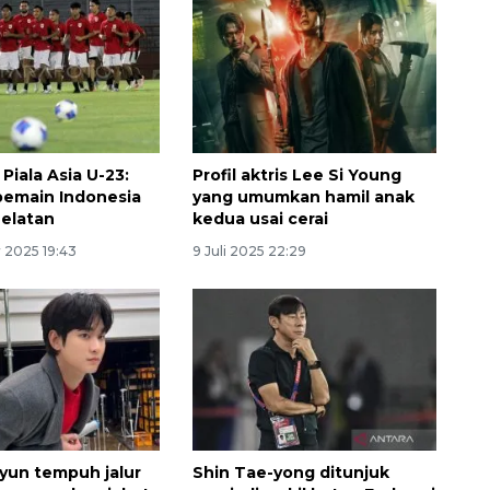
 Piala Asia U-23:
Profil aktris Lee Si Young
emain Indonesia
yang umumkan hamil anak
Selatan
kedua usai cerai
 2025 19:43
9 Juli 2025 22:29
Ekonomi triwulan II-2026
tumbuh 5,29 persen
2026-08-06 18:45:00
yun tempuh jalur
Shin Tae-yong ditunjuk