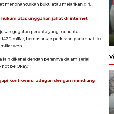
t menghancurkan bukti atau melarikan diri.
 hukum atas unggahan jahat di internet
ANTARA Babel-Kanwil
KemenHAM Babel Jalin Kerja
jukan gugatan perdata yang menuntut
Sama
142,2 miliar, berdasarkan perkiraan pada saat itu,
22 Juni 2026 16:35
miliar won.
V
 lain dikenal dengan perannya dalam serial
o not be Okay."
gapi kontroversi adegan dengan mendiang
BPBD Pangkalpinang
siagakan air bersih hadapi