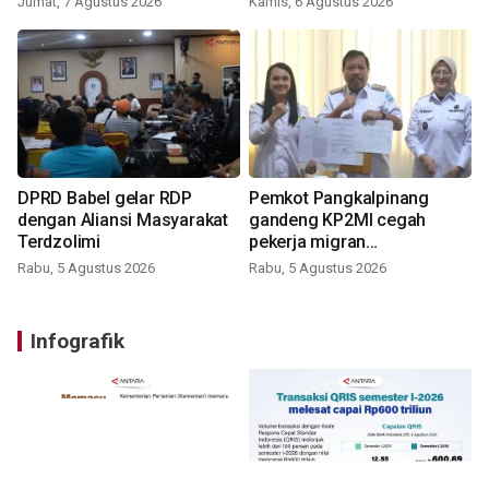
Jumat, 7 Agustus 2026
Kamis, 6 Agustus 2026
DPRD Babel gelar RDP
Pemkot Pangkalpinang
dengan Aliansi Masyarakat
gandeng KP2MI cegah
Terdzolimi
pekerja migran
nonprosedural
Rabu, 5 Agustus 2026
Rabu, 5 Agustus 2026
Infografik