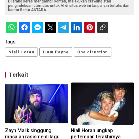
Dilarang keras mengambil konten, melakukan crawling atau
pengindeksan otomatis untuk AI di situs web ini tanpa izin tertulis dari
Kantor Berita ANTARA.
Tags:
Niall Horan
Liam Payne
One direction
Terkait
Zayn Malik singgung
Niall Horan ungkap
masalah rasisme di lagu
pertemuan terakhirnya