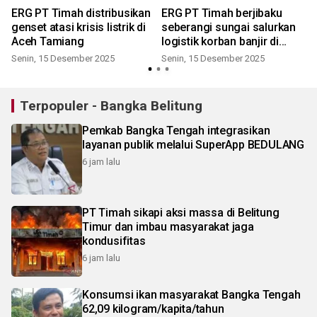
ERG PT Timah distribusikan
ERG PT Timah berjibaku
genset atasi krisis listrik di
seberangi sungai salurkan
Aceh Tamiang
logistik korban banjir di
Kampung Sekumur Aceh
Senin, 15 Desember 2025
Senin, 15 Desember 2025
Tamiang
Terpopuler - Bangka Belitung
Pemkab Bangka Tengah integrasikan
layanan publik melalui SuperApp BEDULANG
6 jam lalu
PT Timah sikapi aksi massa di Belitung
Timur dan imbau masyarakat jaga
kondusifitas
6 jam lalu
Konsumsi ikan masyarakat Bangka Tengah
62,09 kilogram/kapita/tahun