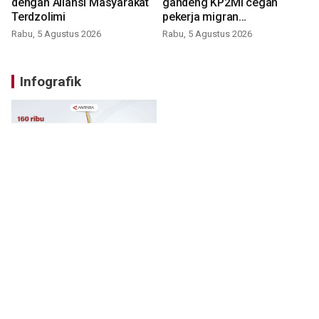
dengan Aliansi Masyarakat
gandeng KP2MI cegah
Terdzolimi
pekerja migran
nonprosedural
Rabu, 5 Agustus 2026
Rabu, 5 Agustus 2026
Infografik