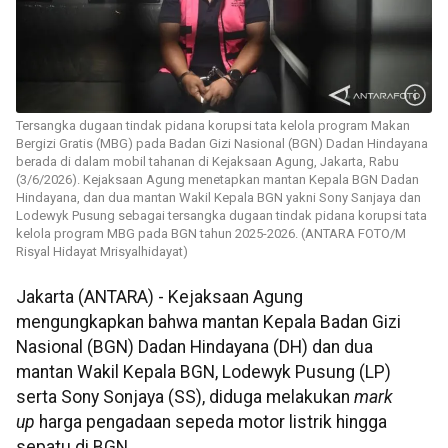
Tersangka dugaan tindak pidana korupsi tata kelola program Makan
Bergizi Gratis (MBG) pada Badan Gizi Nasional (BGN) Dadan Hindayana
berada di dalam mobil tahanan di Kejaksaan Agung, Jakarta, Rabu
(3/6/2026). Kejaksaan Agung menetapkan mantan Kepala BGN Dadan
Hindayana, dan dua mantan Wakil Kepala BGN yakni Sony Sanjaya dan
Lodewyk Pusung sebagai tersangka dugaan tindak pidana korupsi tata
kelola program MBG pada BGN tahun 2025-2026. (ANTARA FOTO/M
Risyal Hidayat Mrisyalhidayat)
Jakarta (ANTARA) - Kejaksaan Agung
mengungkapkan bahwa mantan Kepala Badan Gizi
Nasional (BGN) Dadan Hindayana (DH) dan dua
mantan Wakil Kepala BGN, Lodewyk Pusung (LP)
serta Sony Sonjaya (SS), diduga melakukan
mark
up
harga pengadaan sepeda motor listrik hingga
sepatu di BGN.