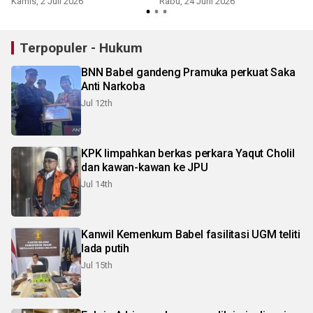
Kamis, 2 Juli 2026
Rabu, 24 Juni 2026
J
Terpopuler - Hukum
BNN Babel gandeng Pramuka perkuat Saka
Anti Narkoba
Jul 12th
KPK limpahkan berkas perkara Yaqut Cholil
dan kawan-kawan ke JPU
Jul 14th
Kanwil Kemenkum Babel fasilitasi UGM teliti
lada putih
Jul 15th