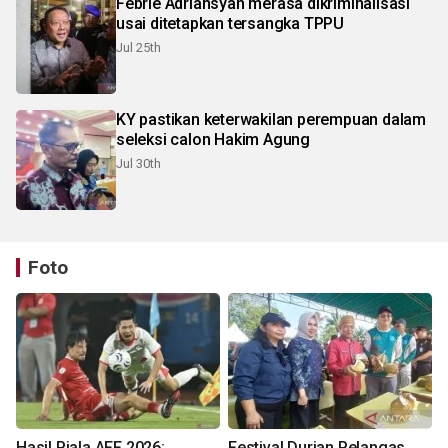
Febrie Adriansyah merasa dikriminalisasi
usai ditetapkan tersangka TPPU
Jul 25th
KY pastikan keterwakilan perempuan dalam
seleksi calon Hakim Agung
Jul 30th
Foto
Hasil Piala AFF 2026:
Festival Durian Pelangas