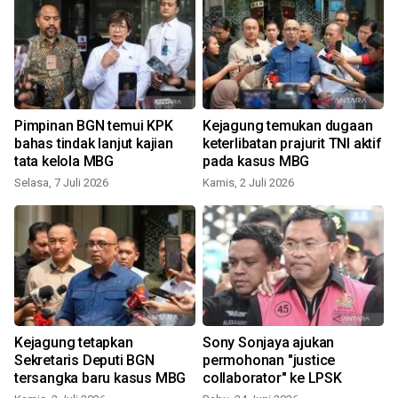
Pimpinan BGN temui KPK
Kejagung temukan dugaan
bahas tindak lanjut kajian
keterlibatan prajurit TNI aktif
tata kelola MBG
pada kasus MBG
Selasa, 7 Juli 2026
Kamis, 2 Juli 2026
S
Kejagung tetapkan
Sony Sonjaya ajukan
Sekretaris Deputi BGN
permohonan "justice
tersangka baru kasus MBG
collaborator" ke LPSK