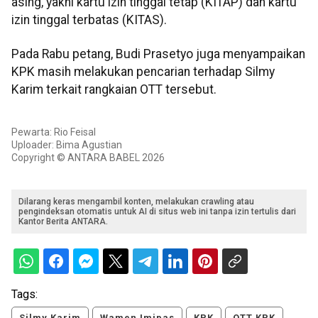
asing, yakni kartu izin tinggal tetap (KITAP) dan kartu
izin tinggal terbatas (KITAS).
Pada Rabu petang, Budi Prasetyo juga menyampaikan
KPK masih melakukan pencarian terhadap Silmy
Karim terkait rangkaian OTT tersebut.
Pewarta: Rio Feisal
Uploader: Bima Agustian
Copyright © ANTARA BABEL 2026
Dilarang keras mengambil konten, melakukan crawling atau
pengindeksan otomatis untuk AI di situs web ini tanpa izin tertulis dari
Kantor Berita ANTARA.
Tags:
Silmy Karim
Wamen Imipas
KPK
OTT KPK