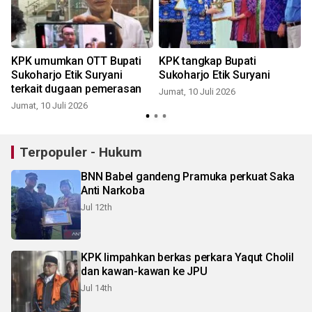
KPK umumkan OTT Bupati
KPK tangkap Bupati
Sukoharjo Etik Suryani
Sukoharjo Etik Suryani
terkait dugaan pemerasan
Jumat, 10 Juli 2026
J
Jumat, 10 Juli 2026
Terpopuler - Hukum
BNN Babel gandeng Pramuka perkuat Saka
Anti Narkoba
Jul 12th
KPK limpahkan berkas perkara Yaqut Cholil
dan kawan-kawan ke JPU
Jul 14th