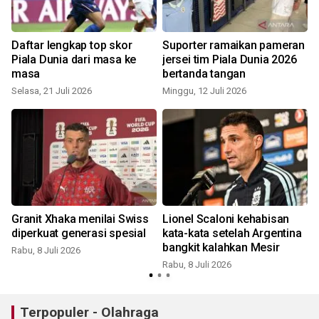
Daftar lengkap top skor
Suporter ramaikan pameran
Piala Dunia dari masa ke
jersei tim Piala Dunia 2026
masa
bertanda tangan
Selasa, 21 Juli 2026
Minggu, 12 Juli 2026
R
Granit Xhaka menilai Swiss
Lionel Scaloni kehabisan
diperkuat generasi spesial
kata-kata setelah Argentina
i
bangkit kalahkan Mesir
Rabu, 8 Juli 2026
Rabu, 8 Juli 2026
R
Terpopuler - Olahraga