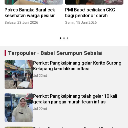
Polres Bangka Barat cek
PMI Babel sediakan CKG
kesehatan warga pesisir
bagi pendonor darah
Selasa, 23 Juni 2026
Senin, 15 Juni 2026
K
Terpopuler - Babel Serumpun Sebalai
Pemkot Pangkalpinang gelar Kerito Surong
Ketapang kendalikan inflasi
Jul 22nd
Pemkot Pangkalpinang telah gelar 10 kali
gerakan pangan murah tekan inflasi
Jul 22nd