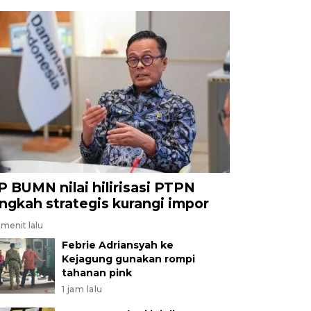
P BUMN nilai hilirisasi PTPN
angkah strategis kurangi impor
menit lalu
Febrie Adriansyah ke
Kejagung gunakan rompi
tahanan pink
1 jam lalu