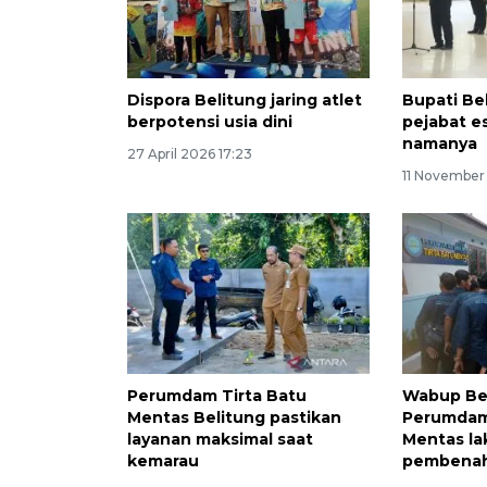
Dispora Belitung jaring atlet
Bupati Bel
berpotensi usia dini
pejabat es
namanya
27 April 2026 17:23
11 November
Perumdam Tirta Batu
Wabup Be
Mentas Belitung pastikan
Perumdam
layanan maksimal saat
Mentas l
kemarau
pembenah