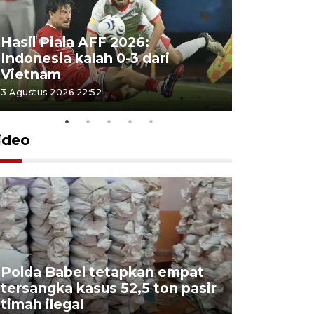
Hasil Piala AFF 2026:
Indonesia kalah 0-3 dari
Vietnam
3 Agustus 2026 22:52
ideo
Polda Babel tetapkan empat
tersangka kasus 52,5 ton pasir
Mendukb
timah ilegal
aktif sal