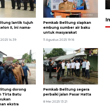
30 Juli 2026 18:52
I
itung lantik tujuh
Pemkab Belitung siapkan
elon II, ini nama-
embung sumber air baku
untuk masyarakat
 2025 14:39
11 Agustus 2025 19:16
litung dorong
Pemkab Belitung segera
 Tirta Batu
perbaiki jalan Pasar Hatta
akukan
8 Mei 2025 13:21
an ekstra