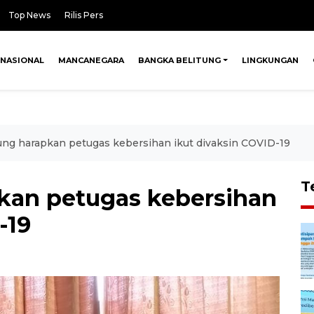
Top News
Rilis Pers
NASIONAL
MANCANEGARA
BANGKA BELITUNG
LINGKUNGAN
ung harapkan petugas kebersihan ikut divaksin COVID-19
T
kan petugas kebersihan
-19