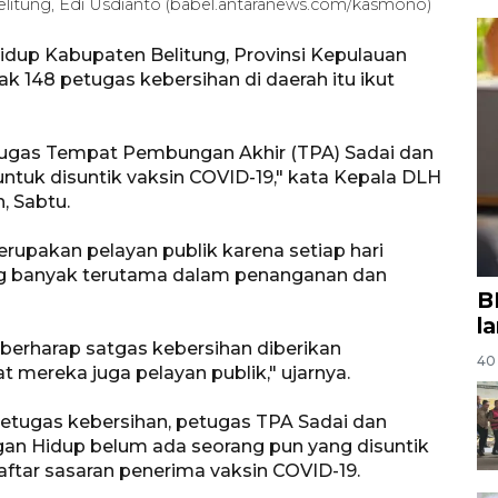
litung, Edi Usdianto (babel.antaranews.com/kasmono)
idup Kabupaten Belitung, Provinsi Kepulauan
 148 petugas kebersihan di daerah itu ikut
tugas Tempat Pembungan Akhir (TPA) Sadai dan
untuk disuntik vaksin COVID-19," kata Kepala DLH
, Sabtu.
rupakan pelayan publik karena setiap hari
g banyak terutama dalam penanganan dan
B
l
berharap satgas kebersihan diberikan
40 
 mereka juga pelayan publik," ujarnya.
petugas kebersihan, petugas TPA Sadai dan
gan Hidup belum ada seorang pun yang disuntik
ftar sasaran penerima vaksin COVID-19.