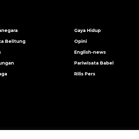
anegara
Gaya Hidup
a Belitung
Opini
s
English-news
ungan
Pariwisata Babel
aga
Rilis Pers