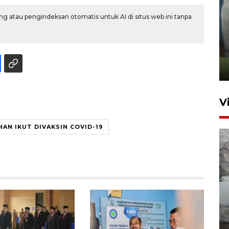
g atau pengindeksan otomatis untuk AI di situs web ini tanpa
ANTARA Babel-Kanwil
KemenHAM Babel Jalin Kerja
Sama
22 Juni 2026 16:35
V
AN IKUT DIVAKSIN COVID-19
BPBD Pangkalpinang
siagakan air bersih hadapi
kekeringan