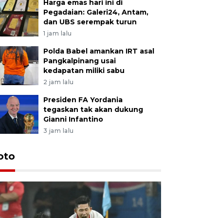
Harga emas hari ini di
Pegadaian: Galeri24, Antam,
dan UBS serempak turun
1 jam lalu
Polda Babel amankan IRT asal
Pangkalpinang usai
kedapatan miliki sabu
2 jam lalu
Presiden FA Yordania
tegaskan tak akan dukung
Gianni Infantino
3 jam lalu
Festival 
oto
Perkuat 
Bangka B
13 Juli 2026 14: