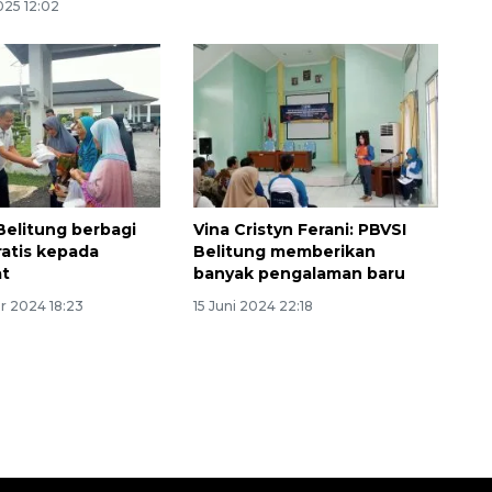
025 12:02
 Belitung berbagi
Vina Cristyn Ferani: PBVSI
ratis kepada
Belitung memberikan
Ekspedisi Rupiah Berdaulat
at
banyak pengalaman baru
2026 sambangi Papua
 2024 18:23
15 Juni 2024 22:18
2026-08-06 13:15:00