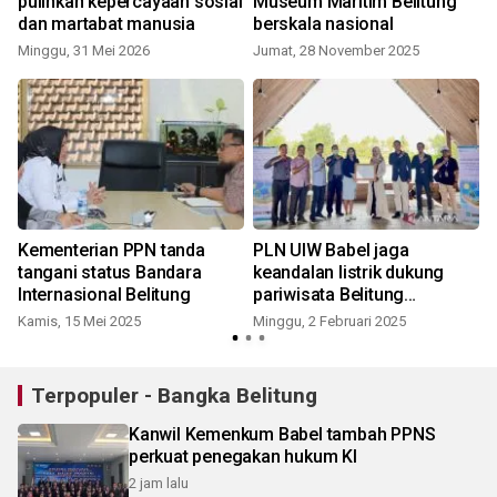
pulihkan kepercayaan sosial
Museum Maritim Belitung
n
dan martabat manusia
berskala nasional
Minggu, 31 Mei 2026
Jumat, 28 November 2025
S
Kementerian PPN tanda
PLN UIW Babel jaga
tangani status Bandara
keandalan listrik dukung
Internasional Belitung
pariwisata Belitung
S
mendunia
Kamis, 15 Mei 2025
Minggu, 2 Februari 2025
Terpopuler - Bangka Belitung
Kanwil Kemenkum Babel tambah PPNS
perkuat penegakan hukum KI
2 jam lalu