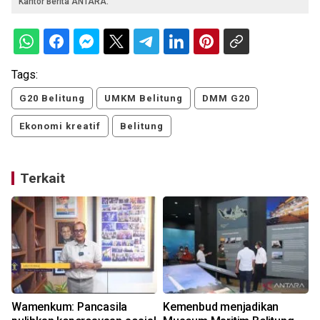
Kantor Berita ANTARA.
Tags:
G20 Belitung
UMKM Belitung
DMM G20
Ekonomi kreatif
Belitung
Terkait
Wamenkum: Pancasila
Kemenbud menjadikan