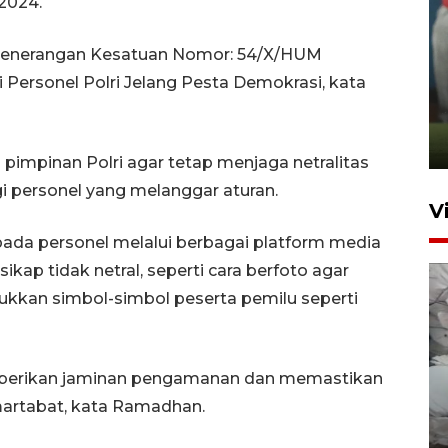
 2024.
Penerangan Kesatuan Nomor: 54/X/HUM
ANTARA Babel-Kanwil
 Personel Polri Jelang Pesta Demokrasi, kata
KemenHAM Babel Jalin Kerja
Sama
22 Juni 2026 16:35
impinan Polri agar tetap menjaga netralitas
i personel yang melanggar aturan.
V
epada personel melalui berbagai platform media
 sikap tidak netral, seperti cara berfoto agar
kkan simbol-simbol peserta pemilu seperti
mberikan jaminan pengamanan dan memastikan
BPBD Pangkalpinang
martabat, kata Ramadhan.
siagakan air bersih hadapi
kekeringan