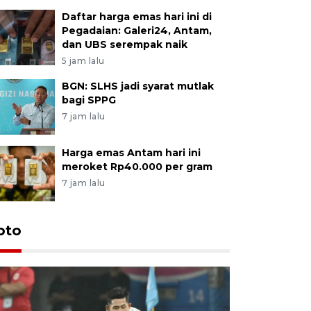
Daftar harga emas hari ini di
Pegadaian: Galeri24, Antam,
dan UBS serempak naik
5 jam lalu
BGN: SLHS jadi syarat mutlak
bagi SPPG
7 jam lalu
Harga emas Antam hari ini
meroket Rp40.000 per gram
7 jam lalu
Festival 
oto
Perkuat 
Bangka B
13 Juli 2026 14: