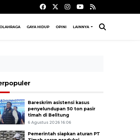
OLAHRAGA
GAYA HIDUP
OPINI
LAINNYA
erpopuler
Bareskrim asistensi kasus
penyelundupan 50 ton pasir
timah di Belitung
6 Agustus 2026 16:06
Pemerintah siapkan aturan PT