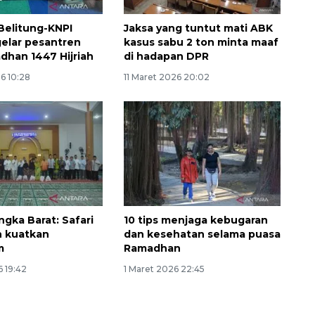
Belitung-KNPI
Jaksa yang tuntut mati ABK
gelar pesantren
kasus sabu 2 ton minta maaf
adhan 1447 Hijriah
di hadapan DPR
6 10:28
11 Maret 2026 20:02
ngka Barat: Safari
10 tips menjaga kebugaran
 kuatkan
dan kesehatan selama puasa
m
Ramadhan
 19:42
1 Maret 2026 22:45