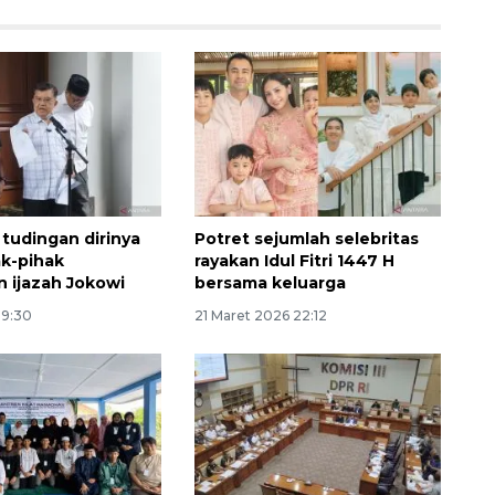
 tudingan dirinya
Potret sejumlah selebritas
ak-pihak
rayakan Idul Fitri 1447 H
n ijazah Jokowi
bersama keluarga
160 ribu sambungan baru
jaringan gas 2026
19:30
21 Maret 2026 22:12
2026-08-07 18:00:00